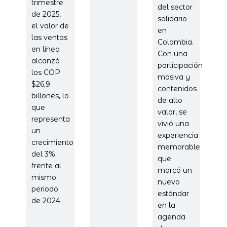
trimestre
del sector
de 2025,
solidario
el valor de
en
las ventas
Colombia.
en línea
Con una
alcanzó
participación
los COP
masiva y
$26,9
contenidos
billones, lo
de alto
que
valor, se
representa
vivió una
un
experiencia
crecimiento
memorable
del 3%
que
frente al
marcó un
mismo
nuevo
periodo
estándar
de 2024.
en la
agenda