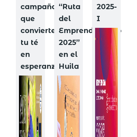
campaña
“Ruta
2025-
que
del
I
convierte
Emprendimiento
tu té
2025”
en
en el
esperanza
Huila