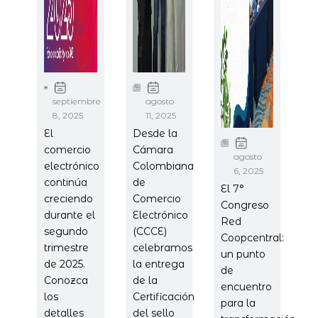
septiembre
agosto
8, 2025
11, 2025
El
Desde la
comercio
Cámara
agosto
electrónico
Colombiana
6, 2025
continúa
de
El 7°
creciendo
Comercio
Congreso
durante el
Electrónico
Red
segundo
(CCCE)
Coopcentral:
trimestre
celebramos
un punto
de 2025.
la entrega
de
Conozca
de la
encuentro
los
Certificación
para la
detalles
del sello