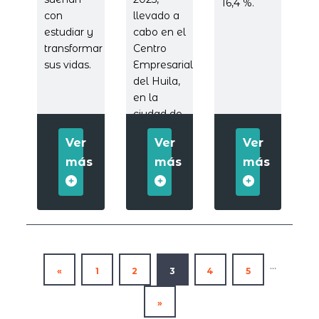
16,4 %.
con
llevado a
estudiar y
cabo en el
transformar
Centro
sus vidas.
Empresarial
del Huila,
en la
ciudad de
Neiva.
Ver
Ver
Ver
más
más
más
...
«
1
2
3
4
5
»