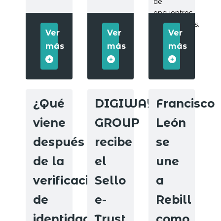
de
encuentros
cooperativos.
Ver
Ver
Ver
más
más
más
¿Qué
DIGIWAY
Francisco
viene
GROUP
León
después
recibe
se
de la
el
une
verificación
Sello
a
de
e-
Rebill
identidad?
Trust
como