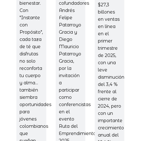
bienestar.
cofundadores
$27,3
Con
Andrés
billones
"Instante
Felipe
en ventas
con
Patarroyo
en línea
Propósito",
Gracia y
en el
cada taza
Diego
primer
de té que
Mauricio
trimestre
disfrutas
Patarroyo
de 2025,
no solo
Gracia,
con una
reconforta
por la
leve
tu cuerpo
invitación
disminución
y alma…
a
del 3,4 %
también
participar
frente al
siembra
como
cierre de
oportunidades
conferencistas
2024, pero
para
en el
con un
jóvenes
evento
importante
colombianos
Ruta del
crecimiento
que
Emprendimiento
anual del
sueñan
2025,