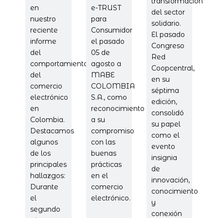
transformación
en
e-TRUST
del sector
nuestro
para
solidario.
reciente
Consumidor
El pasado
informe
el pasado
Congreso
del
05 de
Red
comportamiento
agosto a
Coopcentral,
del
MABE
en su
comercio
COLOMBIA
séptima
electrónico
S.A., como
edición,
en
reconocimiento
consolidó
Colombia.
a su
su papel
Destacamos
compromiso
como el
algunos
con las
evento
de los
buenas
insignia
principales
prácticas
de
hallazgos:
en el
innovación,
Durante
comercio
conocimiento
el
electrónico.
y
segundo
conexión