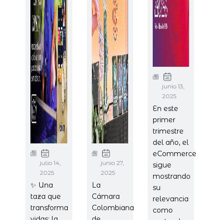
junio 13,
2025
En este
primer
trimestre
del año, el
eCommerce
julio 14,
junio 27,
sigue
2025
2025
mostrando
✨ Una
La
su
taza que
Cámara
relevancia
transforma
Colombiana
como
vidas: la
de