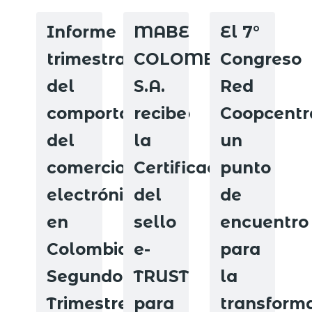
Informe
MABE
El 7°
trimestral
COLOMBIA
Congreso
del
S.A.
Red
comportamiento
recibe
Coopcentr
del
la
un
comercio
Certificación
punto
electrónico
del
de
en
sello
encuentro
Colombia
e-
para
Segundo
TRUST
la
Trimestre
para
transform