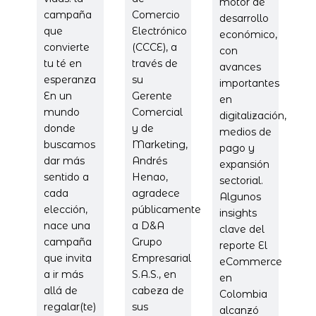
motor de
campaña
Comercio
desarrollo
que
Electrónico
económico,
convierte
(CCCE), a
con
tu té en
través de
avances
esperanza
su
importantes
En un
Gerente
en
mundo
Comercial
digitalización,
donde
y de
medios de
buscamos
Marketing,
pago y
dar más
Andrés
expansión
sentido a
Henao,
sectorial.
cada
agradece
Algunos
elección,
públicamente
insights
nace una
a D&A
clave del
campaña
Grupo
reporte El
que invita
Empresarial
eCommerce
a ir más
S.A.S., en
en
allá de
cabeza de
Colombia
regalar(te)
sus
alcanzó