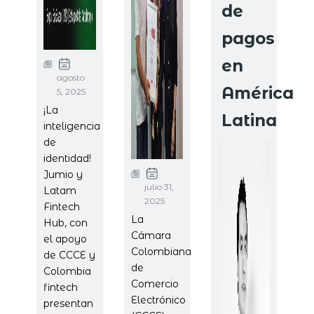
de
pagos
en
agosto
América
5, 2025
¡La
Latina
inteligencia
de
identidad!
Jumio y
julio 31,
Latam
2025
Fintech
La
Hub, con
Cámara
el apoyo
Colombiana
de CCCE y
de
Colombia
Comercio
fintech
Electrónico
presentan