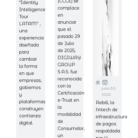
(CCCE) se
“Identity
complace
Intelligence
en
Tour
anunciar
LATAM” ,
que el
una
pasado 29
experiencia
de Julio
diseñada
de 2025,
para
DIGIWAY
cambiar
GROUP
la forma
S.A.S. fue
en que
reconocida
empresas,
con la
gobiernos
julio 30,
Certificación
y
2025
e-Trust en
plataformas
Rebill, la
la
construyen
fintech de
modalidad
confianza
infraestructura
de
digital.
de pagos
Consumidor,
respaldada
un
por Y