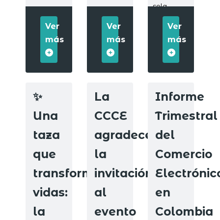
sola
plataforma.
Ver
Ver
Ver
más
más
más
✨
La
Informe
Una
CCCE
Trimestral
taza
agradece
del
que
la
Comercio
transforma
invitación
Electrónic
vidas:
al
en
la
evento
Colombia