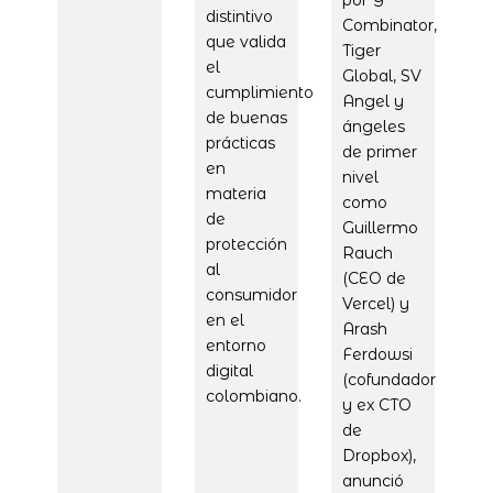
distintivo
Combinator,
que valida
Tiger
el
Global, SV
cumplimiento
Angel y
de buenas
ángeles
prácticas
de primer
en
nivel
materia
como
de
Guillermo
protección
Rauch
al
(CEO de
consumidor
Vercel) y
en el
Arash
entorno
Ferdowsi
digital
(cofundador
colombiano.
y ex CTO
de
Dropbox),
anunció