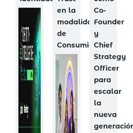
en la
Co-
modalidad
Founder
de
y
Consumidor
Chief
Strategy
Officer
para
escalar
la
nueva
generació