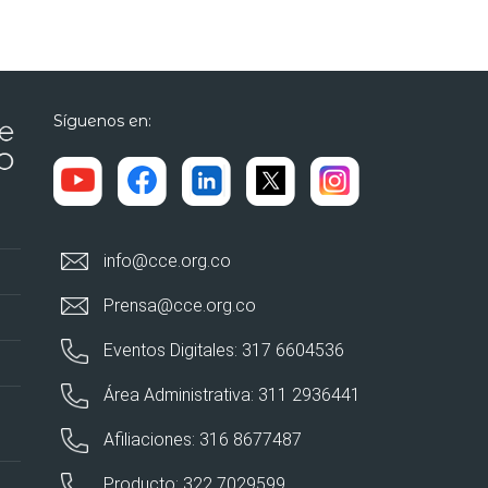
Síguenos en:
info@cce.org.co
Prensa@cce.org.co
Eventos Digitales: 317 6604536
Área Administrativa: 311 2936441
Afiliaciones: 316 8677487
Producto: 322 7029599