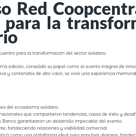
so Red Coopcentr
 para la transfor
rio
entro para la transformación del sector solidario.
ma edición, consolidó su papel como el evento insignia de inno
siva y contenidos de alto valor, se vivió una experiencia memo
es del ecosistema solidario.
ernacionales que compartieron tendencias, casos de éxito y desafí
os Banco garantizaron un desarrollo impecable del evento.
e, fortaleciendo relaciones y visibilidad comercial.
ificó como una plataforma ideal para impulsar alianzas, fortalec