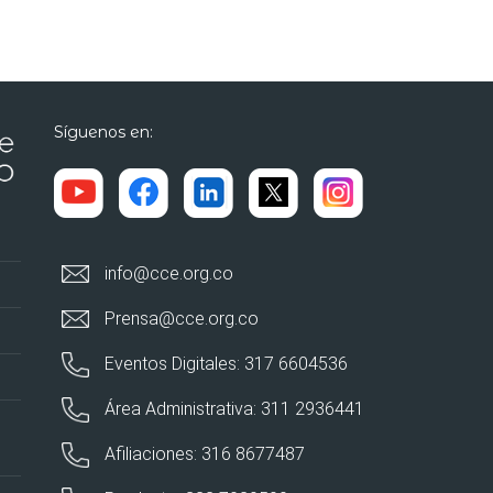
Síguenos en:
info@cce.org.co
Prensa@cce.org.co
Eventos Digitales: 317 6604536
Área Administrativa: 311 2936441
Afiliaciones: 316 8677487