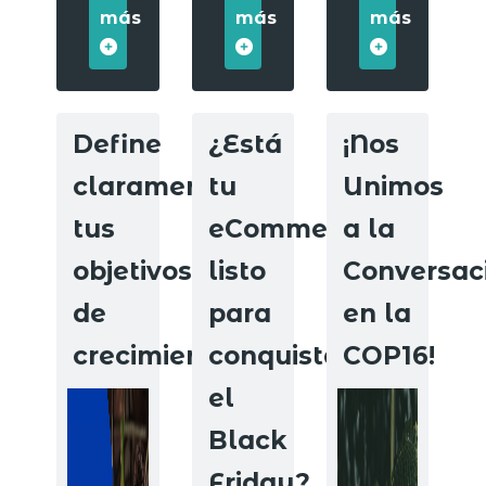
más
más
más
Define
¿Está
¡Nos
claramente
tu
Unimos
tus
eCommerce
a la
objetivos
listo
Conversac
de
para
en la
crecimiento.
conquistar
COP16!
el
Black
Friday?