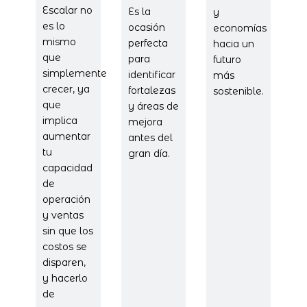
Escalar no
Es la
y
es lo
ocasión
economías
mismo
perfecta
hacia un
que
para
futuro
simplemente
identificar
más
crecer, ya
fortalezas
sostenible.
que
y áreas de
implica
mejora
aumentar
antes del
tu
gran día.
capacidad
de
operación
y ventas
sin que los
costos se
disparen,
y hacerlo
de