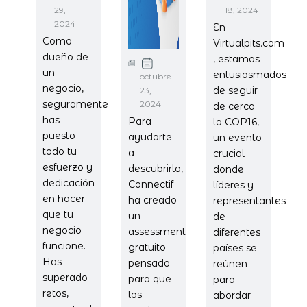
29,
18, 2024
2024
En
Como
Virtualpits.com
dueño de
, estamos
un
entusiasmados
octubre
negocio,
de seguir
23,
seguramente
2024
de cerca
has
Para
la COP16,
puesto
ayudarte
un evento
todo tu
a
crucial
esfuerzo y
descubrirlo,
donde
dedicación
Connectif
líderes y
en hacer
ha creado
representantes
que tu
un
de
negocio
assessment
diferentes
funcione.
gratuito
países se
Has
pensado
reúnen
superado
para que
para
retos,
los
abordar