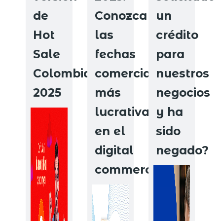
de
Conozca
un
Hot
las
crédito
Sale
fechas
para
Colombia
comerciales
nuestros
2025
más
negocios
lucrativas
y ha
en el
sido
digital
negado?
commerce