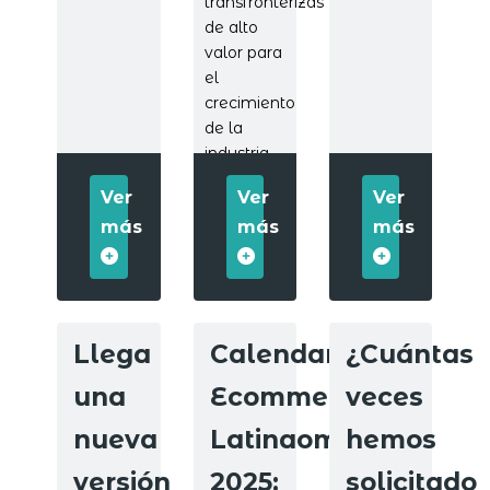
transfronterizas
de alto
valor para
el
crecimiento
de la
industria
digital.
Ver
Ver
Ver
más
más
más
Llega
Calendario
¿Cuántas
una
Ecommerce
veces
nueva
Latinaomérica
hemos
versión
2025:
solicitado