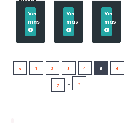
manera
sostenible.
Ver
Ver
Ver
más
más
más
«
1
2
3
4
5
6
...
»
7