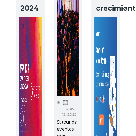
2024
crecimient
marzo
12, 2025
El tour de
eventos
más