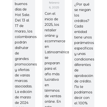
febrero
buenos
¿Por qué
6, 2025
días de
se niegan
Con el
Hot Sale.
los
inicio de
Del 13 al
créditos?
2025, los
17 de
Cada
retailer
marzo, los
entidad
online y
colombianos
tiene unos
ecommerce
podrán
parámetros
en
disfrutar
específicos
Latinoamérica
de
y unas
se
grandes
condiciones
preparan
promociones
diferentes
para el
y ofertas
de
año más
de varias
aprobación
lucrativo
marcas
de crédito.
en
asociadas.
No te
términos
La edición
podríamos
de ventas
de marzo
decir con
online. En
de 2024
el 100%
este