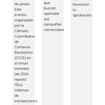
que
de pesos.
favorecen
buscan
Este
tu
optimizar
evento,
aprobación:
sus
organizado
campañas
por la
comerciales.
Cámara
Colombiana
de
Comercio
Electrónico
(CCCE) en
el tercer
trimestre
del 2024
reportó
132,4
millones
de
transacciones