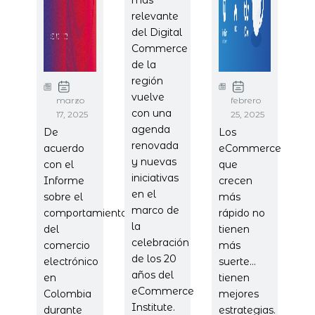
relevante
del Digital
Commerce
de la
región
vuelve
marzo
febrero
con una
17, 2025
25, 2025
agenda
De
Los
renovada
acuerdo
eCommerce
y nuevas
con el
que
iniciativas
Informe
crecen
en el
sobre el
más
marco de
comportamiento
rápido no
la
del
tienen
celebración
comercio
más
de los 20
electrónico
suerte...
años del
en
tienen
eCommerce
Colombia
mejores
Institute.
durante
estrategias.