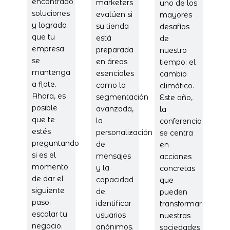
encontrado
marketers
uno de los
soluciones
evalúen si
mayores
y logrado
su tienda
desafíos
que tu
está
de
empresa
preparada
nuestro
se
en áreas
tiempo: el
mantenga
esenciales
cambio
a flote.
como la
climático.
Ahora, es
segmentación
Este año,
posible
avanzada,
la
que te
la
conferencia
estés
personalización
se centra
preguntando
de
en
si es el
mensajes
acciones
momento
y la
concretas
de dar el
capacidad
que
siguiente
de
pueden
paso:
identificar
transformar
escalar tu
usuarios
nuestras
negocio.
anónimos.
sociedades