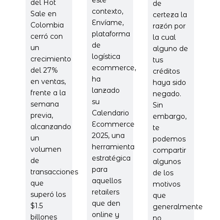
del Hot
de
contexto,
Sale en
certeza la
Envíame,
Colombia
razón por
plataforma
cerró con
la cual
de
un
alguno de
logística
crecimiento
tus
ecommerce,
del 27%
créditos
ha
en ventas,
haya sido
lanzado
frente a la
negado.
su
semana
Sin
Calendario
previa,
embargo,
Ecommerce
alcanzando
te
2025, una
un
podemos
herramienta
volumen
compartir
estratégica
de
algunos
para
transacciones
de los
aquellos
que
motivos
retailers
superó los
que
que den
$1.5
generalmente
online y
billones
no