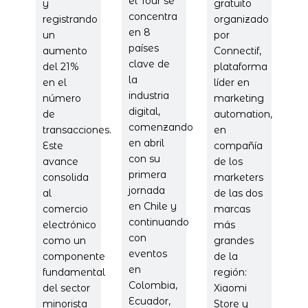
el Tour se
y
gratuito
concentra
registrando
organizado
en 8
un
por
países
aumento
Connectif,
clave de
del 21%
plataforma
la
en el
líder en
industria
número
marketing
digital,
de
automation,
comenzando
transacciones.
en
en abril
Este
compañía
con su
avance
de los
primera
consolida
marketers
jornada
al
de las dos
en Chile y
comercio
marcas
continuando
electrónico
más
con
como un
grandes
eventos
componente
de la
en
fundamental
región:
Colombia,
del sector
Xiaomi
Ecuador,
minorista
Store y