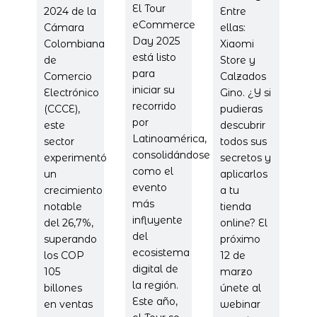
El Tour
2024 de la
Entre
eCommerce
Cámara
ellas:
Day 2025
Colombiana
Xiaomi
está listo
de
Store y
para
Comercio
Calzados
iniciar su
Electrónico
Gino. ¿Y si
recorrido
(CCCE),
pudieras
por
este
descubrir
Latinoamérica,
sector
todos sus
consolidándose
experimentó
secretos y
como el
un
aplicarlos
evento
crecimiento
a tu
más
notable
tienda
influyente
del 26,7%,
online? El
del
superando
próximo
ecosistema
los COP
12 de
digital de
105
marzo
la región.
billones
únete al
Este año,
en ventas
webinar