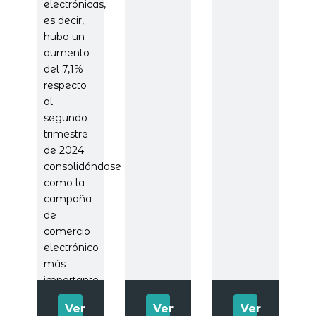
electrónicas,
es decir,
hubo un
aumento
del 7,1%
respecto
al
segundo
trimestre
de 2024
consolidándose
como la
campaña
de
comercio
electrónico
más
importante
del año.
Ver
Ver
Ver