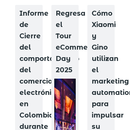
Informe
Regresa
Cómo
de
el
Xiaomi
Cierre
Tour
y
del
eCommerce
Gino
comportamiento
Day
utilizan
del
2025
el
comercio
marketing
electrónico
automatio
en
para
Colombia
impulsar
durante
su