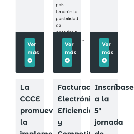
país
tendrán la
posibilidad
de
acceder a
plataformas...
Ver
Ver
Ver
más
más
más
La
Facturación
Inscríbase
CCCE
Electrónica,
a la
promueve
Eficiencia
5ª
la
y
jornada
implementación
Competitividad
de