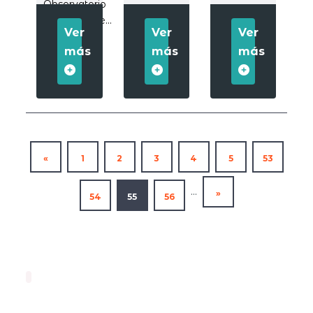
Observatorio
eCommerce...
Ver
Ver
Ver
más
más
más
«
1
2
3
4
5
53
...
»
54
55
56