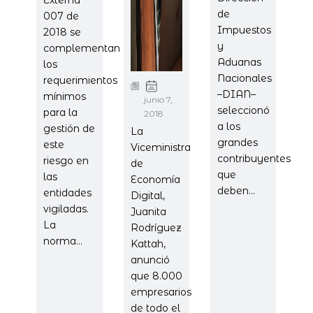
de
007 de
Impuestos
2018 se
y
complementan
Aduanas
los
Nacionales
requerimientos
–DIAN–
mínimos
junio 7,
seleccionó
para la
2018
a los
gestión de
La
grandes
este
Viceministra
contribuyentes
riesgo en
de
que
las
Economía
deben...
entidades
Digital,
vigiladas.
Juanita
La
Rodríguez
norma...
Kattah,
anunció
que 8.000
empresarios
de todo el