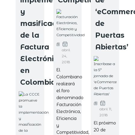
y
‘eCommer
masificación
de
de la
Puertas
Factura
Abiertas’
abril
24,
Electrónica
2018
en
El
Colombiano
Colombia
realizará
el foro
denominado
Facturación
abril 11,
Electrónica,
2018
Eficiencia
El próximo
y
20 de
Competitividad,