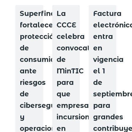
Superfinanciera
La
Factura
fortalece
CCCE
electrónic
protección
celebra
entra
de
convocatoria
en
consumidores
de
vigencia
ante
MinTIC
el 1
riesgos
para
de
de
que
septiembr
ciberseguridad
empresarios
para
y
incursionen
grandes
operaciones
en
contribuy