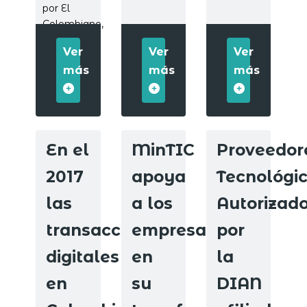
por El
Colombiano,
el...
Ver
Ver
Ver
más
más
más
En el
MinTIC
Proveedor
2017
apoya
Tecnológi
las
a los
Autorizad
transacciones
empresarios
por
digitales
en
la
en
su
DIAN