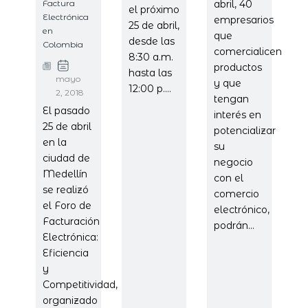
abril, 40
el próximo
empresarios
25 de abril,
que
desde las
comercialicen
8:30 a.m.
productos
hasta las
mayo
y que
12:00 p....
2, 2018
tengan
El pasado
interés en
25 de abril
potencializar
en la
su
ciudad de
negocio
Medellín
con el
se realizó
comercio
el Foro de
electrónico,
Facturación
podrán...
Electrónica:
Eficiencia
y
Competitividad,
organizado