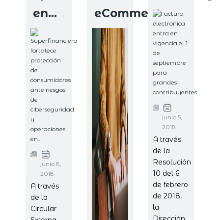
en…
eCommerce
junio 5,
2018
A través
de la
Resolución
junio 8,
10 del 6
2018
de febrero
A través
de 2018,
de la
la
Circular
Dirección
Externa