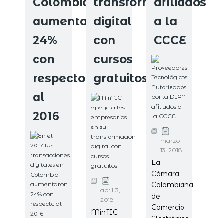
Colombia
transformación
afiliados
aumentaron
digital
a la
24%
con
CCCE
con
cursos
respecto
gratuitos
al
2016
marzo
13, 2018
La
Cámara
Colombiana
abril 3,
de
2018
Comercio
MinTIC