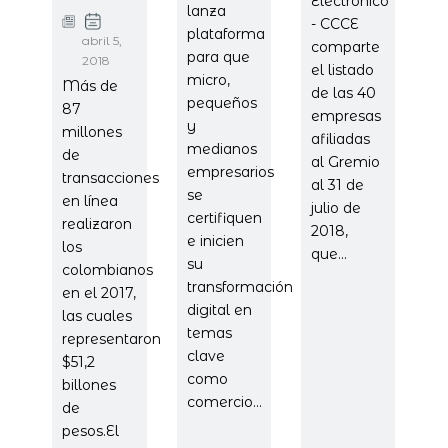
Electrónico
lanza
- CCCE
plataforma
abril 5,
comparte
para que
2018
el listado
micro,
Más de
de las 40
pequeños
87
empresas
y
millones
afiliadas
medianos
de
al Gremio
empresarios
transacciones
al 31 de
se
en línea
julio de
certifiquen
realizaron
2018,
e inicien
los
que...
su
colombianos
transformación
en el 2017,
digital en
las cuales
temas
representaron
clave
$51,2
como
billones
comercio...
de
pesos.El