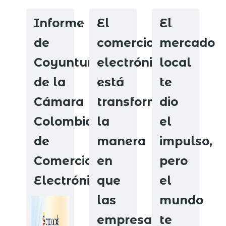
Informe
El
El
de
comercio
mercado
Coyuntura
electrónico
local
de la
está
te
Cámara
transformando
dio
Colombiana
la
el
de
manera
impulso,
Comercio
en
pero
Electrónico.
que
el
las
mundo
empresas
te