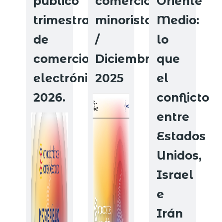
público
comercio
Oriente
trimestral
minorista
Medio:
de
/
lo
comercio
Diciembre
que
electrónico
2025
el
2026.
conflicto
entre
Estados
Unidos,
Israel
e
Irán