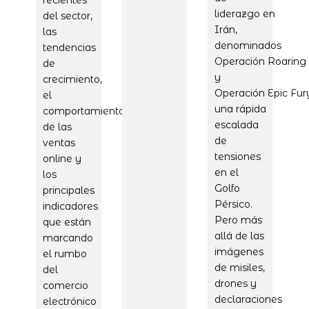
liderazgo en
del sector,
Irán,
las
denominados
tendencias
Operación Roaring 
de
y
crecimiento,
Operación Epic Fu
el
una rápida
comportamiento
escalada
de las
de
ventas
tensiones
online y
en el
los
Golfo
principales
Pérsico.
indicadores
Pero más
que están
allá de las
marcando
imágenes
el rumbo
de misiles,
del
drones y
comercio
declaraciones
electrónico