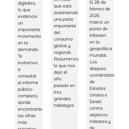
El 28 de
digitales,
que está
febrero de
lo que
sosteniendo
2026
evidencia
una parte
marcó un
un
importante
punto de
importante
del
inflexión
incremento
consumo
en la
en la
global y
geopolítica
demanda.
regional.
mundial.
Te
Resumimos
Los
invitamos
lo que nos
ataques
a
dejó el
coordinados
consultar
año
de
el informe
pasado en
Estados
público
tres
Unidos e
completo,
grandes
Israel
donde
hallazgos:
contra
encontrarás
objetivos
las cifras
militares y
más
de
recientes