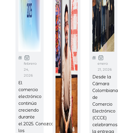
febrero
enero
24,
21, 2026
2026
Desde la
El
Cámara
comercio
Colombiana
electrónico
de
continúa
Comercio
creciendo
Electrónico
durante
(CCCE)
el 2025. Conozca
celebramos
los
la entrega