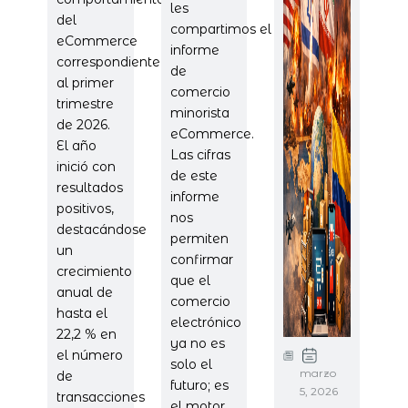
les
del
compartimos el
eCommerce
informe
correspondiente
de
al primer
comercio
trimestre
minorista
de 2026.
eCommerce.
El año
Las cifras
inició con
de este
resultados
informe
positivos,
nos
destacándose
permiten
un
confirmar
crecimiento
que el
anual de
comercio
hasta el
electrónico
22,2 % en
ya no es
el número
solo el
marzo
de
futuro; es
5, 2026
transacciones
el motor