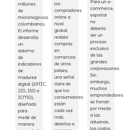
Para un e-
los
millones
commerce,
compradores
de
exportar
online a
micronegocios
no
nivel
colombianos.
debería
global
El informe
ser un
realiza
desarrolla
proceso
compras
un
exclusivo
en
sistema
de las
comercios
de
grandes
de otros
indicadores
corporaciones.
países,
de
Sin
una señal
madurez
embargo,
clara de
digital (IATIC,
muchos
que los
IID, ISD e
emprendedores
consumidores
ICMD),
se frenan
están
diseñado
por miedo
cada vez
para
a las
más
medir de
aduanas,
abiertos a
manera
los costos