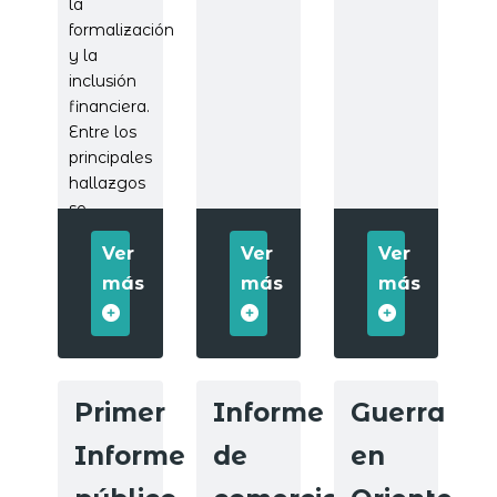
la
formalización
y la
inclusión
financiera.
Entre los
principales
hallazgos
se
destacan:
Ver
Ver
Ver
más
más
más
Primer
Informe
Guerra
Informe
de
en