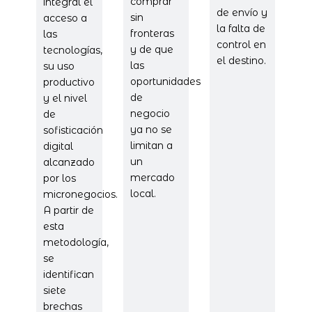
comprar
integral el
de envío y
sin
acceso a
la falta de
fronteras
las
control en
y de que
tecnologías,
el destino.
las
su uso
oportunidades
productivo
de
y el nivel
negocio
de
ya no se
sofisticación
limitan a
digital
un
alcanzado
mercado
por los
local.
micronegocios.
A partir de
esta
metodología,
se
identifican
siete
brechas