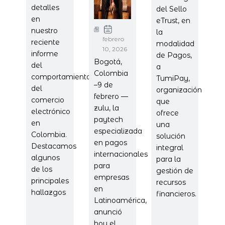
detalles
del Sello
en
eTrust, en
nuestro
la
febrero
reciente
modalidad
10, 2026
informe
de Pagos,
Bogotá,
del
a
Colombia
comportamiento
TumiPay,
–9 de
del
organización
febrero —
comercio
que
zulu, la
electrónico
ofrece
paytech
en
una
especializada
Colombia.
solución
en pagos
Destacamos
integral
internacionales
algunos
para la
para
de los
gestión de
empresas
principales
recursos
en
hallazgos
financieros.
Latinoamérica,
anunció
hoy el