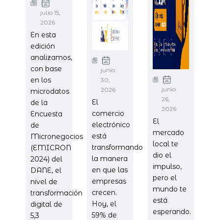
julio 15,
2026
En esta
edición
analizamos,
con base
junio
en los
30,
junio
2026
microdatos
26,
El
de la
2026
comercio
Encuesta
El
electrónico
de
mercado
está
Micronegocios
local te
transformando
(EMICRON
dio el
la manera
2024) del
impulso,
en que las
DANE, el
pero el
empresas
nivel de
mundo te
crecen.
transformación
está
Hoy, el
digital de
esperando.
59% de
5,3