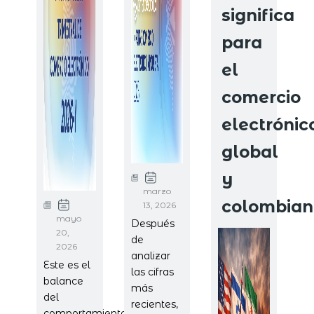
significa
para
el
comercio
electrónic
global
y
marzo
colombian
13, 2026
mayo
Después
20,
de
2026
analizar
Este es el
las cifras
balance
más
del
recientes,
comportamiento