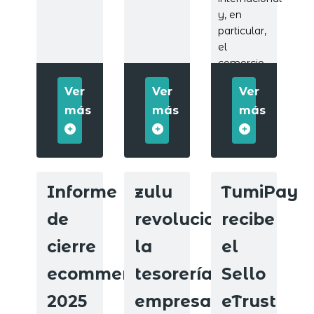
y, en
particular,
el
comercio
electrónico.
Ver
Ver
Ver
más
más
más
Informe
zulu
TumiPay
de
revoluciona
recibe
cierre
la
el
ecommerce
tesorería
Sello
2025
empresarial
eTrust