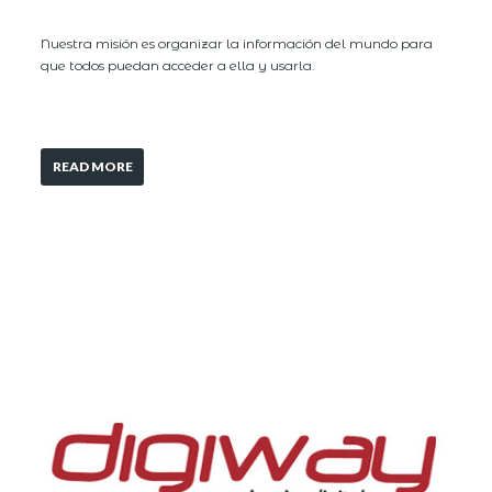
Nuestra misión es organizar la información del mundo para
que todos puedan acceder a ella y usarla.
READ MORE