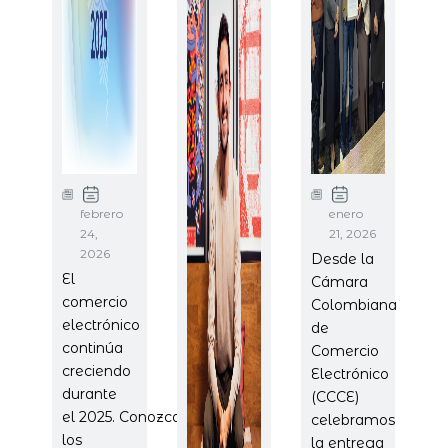
febrero
enero
24,
21, 2026
2026
Desde la
El
Cámara
comercio
Colombiana
electrónico
de
continúa
Comercio
creciendo
Electrónico
durante
(CCCE)
el 2025. Conozca
celebramos
los
la entrega