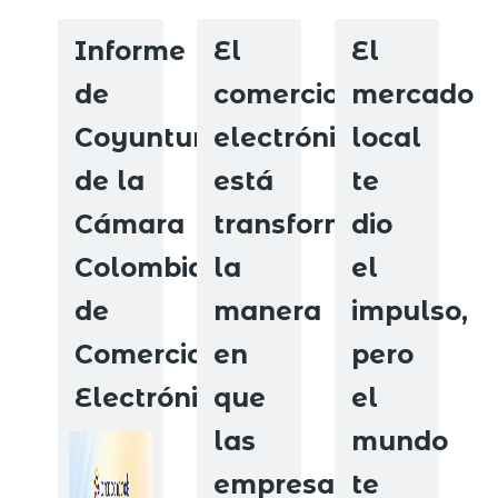
Informe
El
El
de
comercio
mercado
Coyuntura
electrónico
local
de la
está
te
Cámara
transformando
dio
Colombiana
la
el
de
manera
impulso,
Comercio
en
pero
Electrónico.
que
el
las
mundo
empresas
te