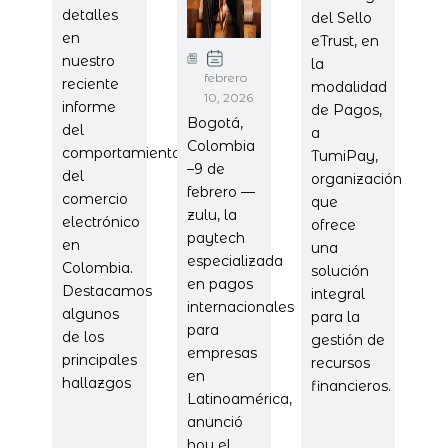
detalles
del Sello
en
eTrust, en
nuestro
la
febrero
reciente
modalidad
10, 2026
informe
de Pagos,
Bogotá,
del
a
Colombia
comportamiento
TumiPay,
–9 de
del
organización
febrero —
comercio
que
zulu, la
electrónico
ofrece
paytech
en
una
especializada
Colombia.
solución
en pagos
Destacamos
integral
internacionales
algunos
para la
para
de los
gestión de
empresas
principales
recursos
en
hallazgos
financieros.
Latinoamérica,
anunció
hoy el