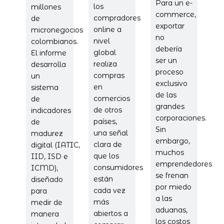
Para un e-
los
millones
commerce,
compradores
de
exportar
online a
micronegocios
no
nivel
colombianos.
debería
global
El informe
ser un
realiza
desarrolla
proceso
compras
un
exclusivo
en
sistema
de las
comercios
de
grandes
de otros
indicadores
corporaciones.
países,
de
Sin
una señal
madurez
embargo,
clara de
digital (IATIC,
muchos
que los
IID, ISD e
emprendedores
consumidores
ICMD),
se frenan
están
diseñado
por miedo
cada vez
para
a las
más
medir de
aduanas,
abiertos a
manera
los costos