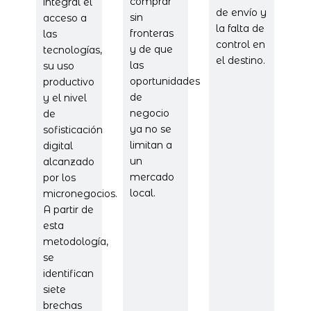
comprar
integral el
de envío y
sin
acceso a
la falta de
fronteras
las
control en
y de que
tecnologías,
el destino.
las
su uso
oportunidades
productivo
de
y el nivel
negocio
de
ya no se
sofisticación
limitan a
digital
un
alcanzado
mercado
por los
local.
micronegocios.
A partir de
esta
metodología,
se
identifican
siete
brechas