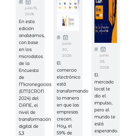
julio 15,
2026
En esta
edición
analizamos,
con base
junio
en los
30,
junio
2026
microdatos
26,
El
de la
2026
comercio
Encuesta
El
electrónico
de
mercado
está
Micronegocios
local te
transformando
(EMICRON
dio el
la manera
2024) del
impulso,
en que las
DANE, el
pero el
empresas
nivel de
mundo te
crecen.
transformación
está
Hoy, el
digital de
esperando.
59% de
5,3