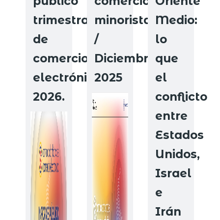
público
comercio
Oriente
trimestral
minorista
Medio:
de
/
lo
comercio
Diciembre
que
electrónico
2025
el
2026.
conflicto
entre
Estados
Unidos,
Israel
e
Irán