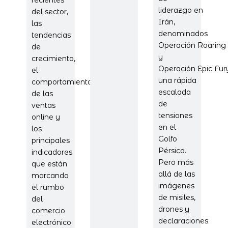
liderazgo en
del sector,
Irán,
las
denominados
tendencias
Operación Roaring 
de
y
crecimiento,
Operación Epic Fu
el
una rápida
comportamiento
escalada
de las
de
ventas
tensiones
online y
en el
los
Golfo
principales
Pérsico.
indicadores
Pero más
que están
allá de las
marcando
imágenes
el rumbo
de misiles,
del
drones y
comercio
declaraciones
electrónico