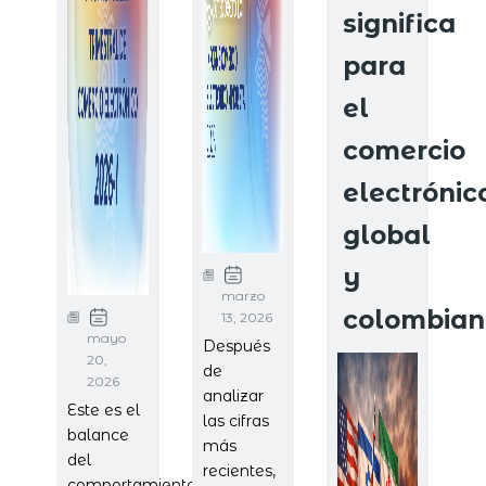
significa
para
el
comercio
electrónic
global
y
marzo
colombian
13, 2026
mayo
Después
20,
de
2026
analizar
Este es el
las cifras
balance
más
del
recientes,
comportamiento