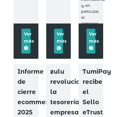
y, en
particular,
el
comercio
electrónico.
Ver
Ver
Ver
más
más
más
Informe
zulu
TumiPay
de
revoluciona
recibe
cierre
la
el
ecommerce
tesorería
Sello
2025
empresarial
eTrust