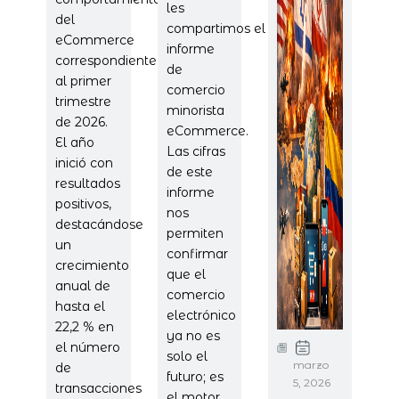
les
del
compartimos el
eCommerce
informe
correspondiente
de
al primer
comercio
trimestre
minorista
de 2026.
eCommerce.
El año
Las cifras
inició con
de este
resultados
informe
positivos,
nos
destacándose
permiten
un
confirmar
crecimiento
que el
anual de
comercio
hasta el
electrónico
22,2 % en
ya no es
el número
solo el
marzo
de
futuro; es
5, 2026
transacciones
el motor