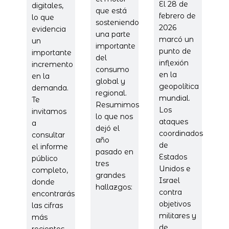
El 28 de
digitales,
que está
febrero de
lo que
sosteniendo
2026
evidencia
una parte
marcó un
un
importante
punto de
importante
del
inflexión
incremento
consumo
en la
en la
global y
geopolítica
demanda.
regional.
mundial.
Te
Resumimos
Los
invitamos
lo que nos
ataques
a
dejó el
coordinados
consultar
año
de
el informe
pasado en
Estados
público
tres
Unidos e
completo,
grandes
Israel
donde
hallazgos:
contra
encontrarás
objetivos
las cifras
militares y
más
de
recientes