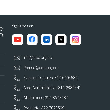
Síguenos en:
info@cce.org.co
Prensa@cce.org.co
Eventos Digitales: 317 6604536
Área Administrativa: 311 2936441
Afiliaciones: 316 8677487
Producto: 322 7029599