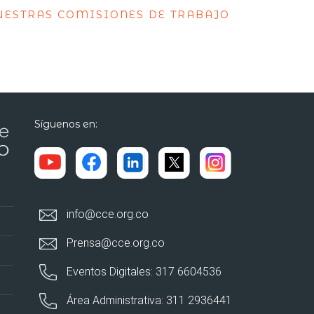
UESTRAS COMISIONES DE TRABAJO
Síguenos en:
info@cce.org.co
Prensa@cce.org.co
Eventos Digitales: 317 6604536
Área Administrativa: 311 2936441