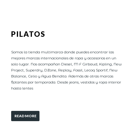
PILATOS
Somos la tienda multimarca donde puedes encontrar las
mejores marcas internacionales de ropa y accesorios en un
solo lugar. Nos acompañan Diesel, M F Girbaud, Kipling, New
Project, Superdry, DZone, Replay, Fossil, Lecoq Sportif, New
Balance, Celio y Agua Bendita. Además de otras marcas
flotantes por temporada. Desde jeans, vestidos y ropa interior
hasta lentes
READ MORE