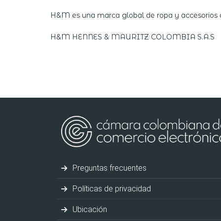
H&M es una marca global de ropa y accesorios qu
H&M HENNES & MAURITZ COLOMBIA S.A.S
Preguntas frecuentes
Políticas de privacidad
Ubicación