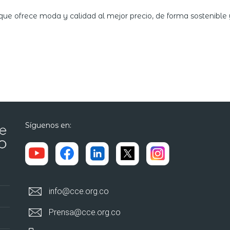
e ofrece moda y calidad al mejor precio, de forma sostenible 
Síguenos en:
info@cce.org.co
Prensa@cce.org.co