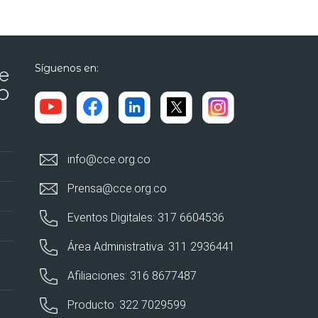
Síguenos en:
info@cce.org.co
Prensa@cce.org.co
Eventos Digitales: 317 6604536
Área Administrativa: 311 2936441
Afiliaciones: 316 8677487
Producto: 322 7029599