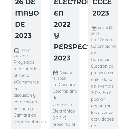
26 DE
ELECTRÓNICO
CCCE
MAYO
EN
2023
DE
2022
enero 13,
2023
2023
Y
La Cámara
PERSPECTIVAS
Colombiana
mayo
de
24, 2023
2023
Comercio
Proyectos
Electrónico
relacionados
presenta su
febrero
al sector
13, 2023
calendario
eCommerce
La Cámara
de eventos
en
Colombiana
2023. En él
discusión y
de
podrán
votación en
Comercio
encontrar
Senado y
Electrónico
las diversas
Cámara de
(CCCE)
actividades
Representantes.
presenta el
de