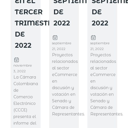
EN EL
SEPTIEMBRE
SEPTIEM
TERCER
DE
DE
TRIMESTRE
2022
2022
DE
septiembre
septiembre
2022
21, 2022
21, 2022
Proyectos
Proyectos
relacionados
relacionados
noviembre
al sector
al sector
3, 2022
eCommerce
eCommerce
La Cámara
en
en
Colombiana
discusión y
discusión y
de
votación en
votación en
Comercio
Senado y
Senado y
Electrónico
Cámara de
Cámara de
(CCCE)
Representantes.
Representantes.
presenta el
informe del