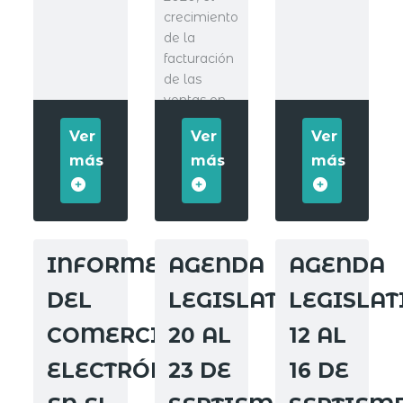
crecimiento
de la
facturación
de las
ventas en
línea fue de
Ver
Ver
Ver
más
más
más
INFORME
AGENDA
AGENDA
DEL
LEGISLATIVA
LEGISLAT
COMERCIO
20 AL
12 AL
ELECTRÓNICO
23 DE
16 DE