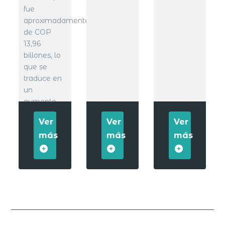
fue
aproximadamente
de COP
13,96
billones, lo
que se
traduce en
un
aumento
del
Ver
Ver
Ver
más
más
más