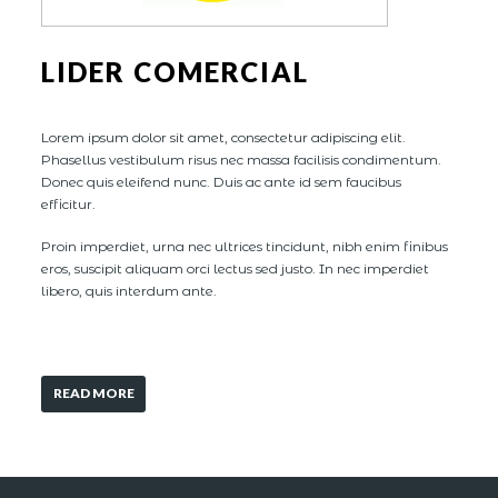
LIDER COMERCIAL
Lorem ipsum dolor sit amet, consectetur adipiscing elit.
Phasellus vestibulum risus nec massa facilisis condimentum.
Donec quis eleifend nunc. Duis ac ante id sem faucibus
efficitur.
Proin imperdiet, urna nec ultrices tincidunt, nibh enim finibus
eros, suscipit aliquam orci lectus sed justo. In nec imperdiet
libero, quis interdum ante.
READ MORE