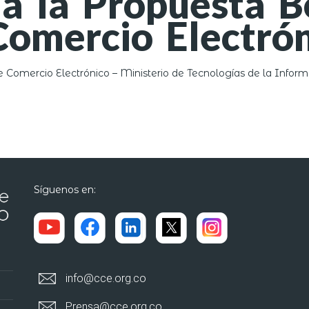
a la Propuesta B
omercio Electrón
Comercio Electrónico – Ministerio de Tecnologías de la Infor
Síguenos en:
info@cce.org.co
Prensa@cce.org.co