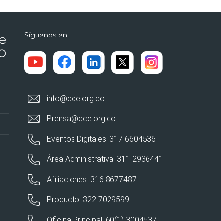
Síguenos en:
info@cce.org.co
Prensa@cce.org.co
Eventos Digitales: 317 6604536
Área Administrativa: 311 2936441
Afiliaciones: 316 8677487
Producto: 322 7029599
Oficina Principal: 60(1) 3004537