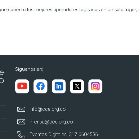
e conecta los mejores operadores logísticos en un solo lugar, p
Síguenos en:
info@cce.org.co
Prensa@cce.org.co
Eventos Digitales: 317 6604536