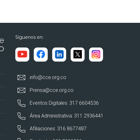
Síguenos en:
info@cce.org.co
Prensa@cce.org.co
Eventos Digitales: 317 6604536
Área Administrativa: 311 2936441
Afiliaciones: 316 8677487