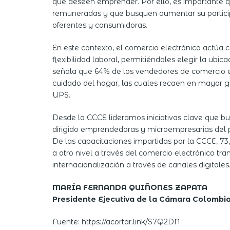
que deseen emprender. Por ello, es importante q
remuneradas y que busquen aumentar su particip
oferentes y consumidoras.
En este contexto, el comercio electrónico actúa
flexibilidad laboral, permitiéndoles elegir la ub
señala que 64% de los vendedores de comercio el
cuidado del hogar, las cuales recaen en mayor g
UPS.
Desde la CCCE lideramos iniciativas clave que b
dirigido emprendedoras y microempresarias del p
De las capacitaciones impartidas por la CCCE, 73
a otro nivel a través del comercio electrónico tr
internacionalización a través de canales digitales
MARÍA FERNANDA QUIÑONES ZAPATA
Presidente Ejecutiva de la Cámara Colombi
Fuente: https://acortar.link/S7Q2DN