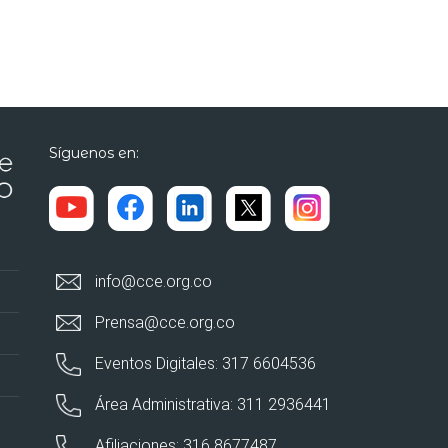
Síguenos en:
info@cce.org.co
Prensa@cce.org.co
Eventos Digitales: 317 6604536
Área Administrativa: 311 2936441
Afiliaciones: 316 8677487