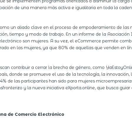
ue se implementen programas orientados a disminuir la carga d
ación de una manera más activa e igualitaria en toda la caden
 como un aliado clave en el proceso de empoderamiento de las m
icación, tiempo y modo de trabajo. En un informe de la Asociación
ectrónico son mujeres. A su vez, el eCommerce permite combina
rado en las mujeres, ya que 80% de aquellas que venden en lín
uscan contribuir a cerrar la brecha de género, como YaEstoyOn
aís, donde se promueve el uso de la tecnología, la innovación,
,4% de las participantes han sido para mujeres microempresaria
ansfronterizo y la nueva iniciativa eXporta.online, que busca gui
.
ana de Comercio Electrónico