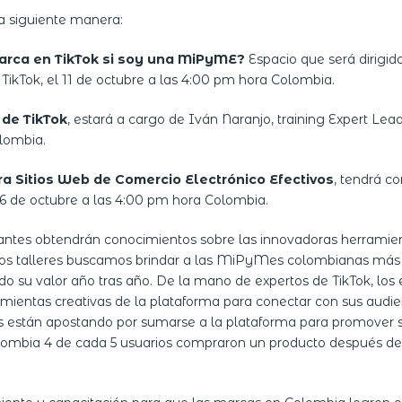
la siguiente manera:
arca en TikTok si soy una MiPyME?
Espacio que será dirigid
ikTok, el 11 de octubre a las 4:00 pm hora Colombia.
 de TikTok
, estará a cargo de Iván Naranjo, training Expert Le
olombia.
ra Sitios Web de Comercio Electrónico Efectivos
, tendrá c
26 de octubre a las 4:00 pm hora Colombia.
ipantes obtendrán conocimientos sobre las innovadoras herrami
tos talleres buscamos brindar a las MiPyMes colombianas más 
su valor año tras año. De la mano de expertos de TikTok, l
ientas creativas de la plataforma para conectar con sus audien
 están apostando por sumarse a la plataforma para promover s
lombia 4 de cada 5 usuarios compraron un producto después de 