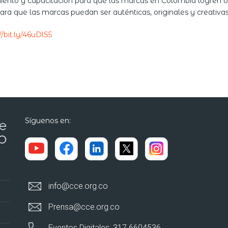
imiento y capacitación para que las marcas en Colombia logren o
ara que las marcas puedan ser auténticas, originales y creativ
//bit.ly/46uDlS5
Síguenos en:
info@cce.org.co
Prensa@cce.org.co
Eventos Digitales: 317 6604536