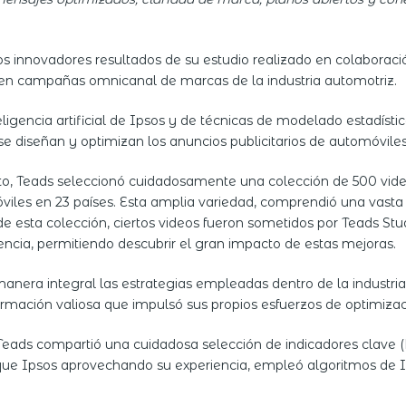
os innovadores resultados de su estudio realizado en colaboració
 en campañas omnicanal de marcas de la industria automotriz.
igencia artificial de Ipsos y de técnicas de modelado estadíst
se diseñan y optimizan los anuncios publicitarios de automóvil
xito, Teads seleccionó cuidadosamente una colección de 500 vi
viles en 23 países. Esta amplia variedad, comprendió una vast
de esta colección, ciertos videos fueron sometidos por Teads Stu
encia, permitiendo descubrir el gran impacto de estas mejoras.
anera integral las estrategias empleadas dentro de la industri
ormación valiosa que impulsó sus propios esfuerzos de optimizac
a, Teads compartió una cuidadosa selección de indicadores clave 
 que Ipsos aprovechando su experiencia, empleó algoritmos de I