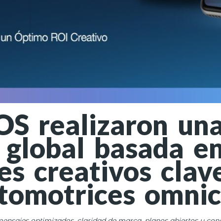
S realizaron un
n global basada e
es creativos clav
tomotrices omnic
mensajes optimizados, claridad de marca, planos
abiertos y con