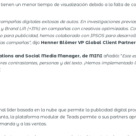
s tienen un menor tiempo de visualización debido a la falta de 
campañas digitales exitosas de autos. En investigaciones previa
y Brand Lift (+31%) en campañas con creativos optimizados. Con
o para publicidad, hemos colaborado con IPSOS para desarroll
 las campañas“,
dijo
Henner Blömer VP Global Client Partner
ations and Social Media Manager, de MINI
añadió
:
“
Este e
ores contrastantes, personas y del texto.
¡Hemos implementado la
.
l líder basada en la nube que permite la publicidad digital p
unta, la plataforma modular de Teads permite a sus partners ap
emanda y a las ventas.