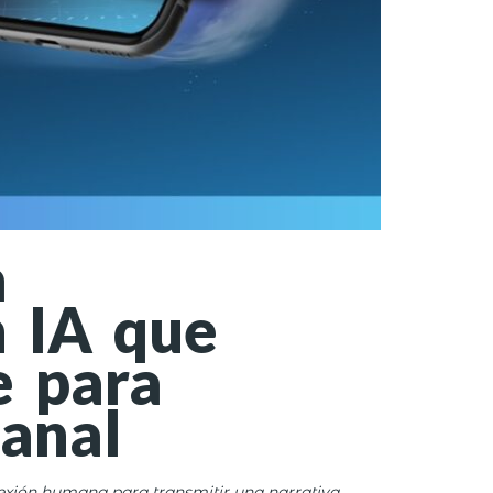
a
n IA que
e para
anal
exión humana para transmitir una narrativa