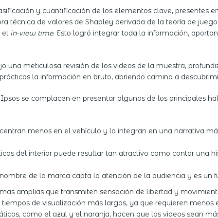
 clasificación y cuantificación de los elementos clave, presente
dora técnica de valores de Shapley derivada de la teoría de juego
l el
in-view time
. Esto logró integrar toda la información, aporta
o una meticulosa revisión de los videos de la muestra, profund
os prácticos la información en bruto, abriendo camino a descubri
 e Ipsos se complacen en presentar algunos de los principales h
 centran menos en el vehículo y lo integran en una narrativa m
ticas del interior puede resultar tan atractivo como contar una 
 nombre de la marca capta la atención de la audiencia y es un 
omas amplias que transmiten sensación de libertad y movimient
 tiempos de visualización más largos, ya que requieren menos 
áticos, como el azul y el naranja, hacen que los videos sean m