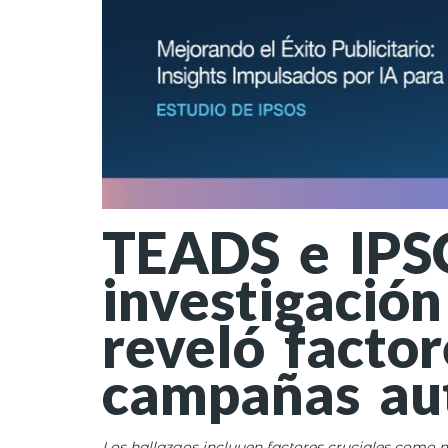
TEADS e IPSO
investigació
reveló factor
campañas au
Los hallazgos incluyen factores cruciales como 