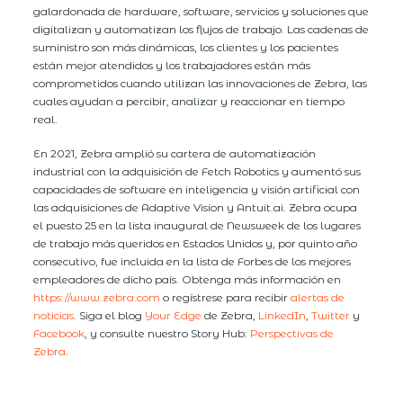
galardonada de hardware, software, servicios y soluciones que
digitalizan y automatizan los flujos de trabajo. Las cadenas de
suministro son más dinámicas, los clientes y los pacientes
están mejor atendidos y los trabajadores están más
comprometidos cuando utilizan las innovaciones de Zebra, las
cuales ayudan a percibir, analizar y reaccionar en tiempo
real.
En 2021, Zebra amplió su cartera de automatización
industrial con la adquisición de Fetch Robotics y aumentó sus
capacidades de software en inteligencia y visión artificial con
las adquisiciones de Adaptive Vision y Antuit.ai. Zebra ocupa
el puesto 25 en la lista inaugural de Newsweek de los lugares
de trabajo más queridos en Estados Unidos y, por quinto año
consecutivo, fue incluida en la lista de Forbes de los mejores
empleadores de dicho país. Obtenga más información en
https://www.zebra.com
o regístrese para recibir
alertas de
noticias
. Siga el blog
Your Edge
de Zebra,
LinkedIn
,
Twitter
y
Facebook
, y consulte nuestro Story Hub:
Perspectivas de
Zebra
.