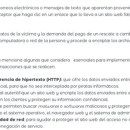
 correos electrónicos o mensajes de texto que aparentan proveni
eceptor que haga clic en un enlace que lo lleva a un sitio web fal
datos de la víctima y la demanda del pago de un rescate a cambio
omputadora o red de la persona y procede a encriptar los archivo
ta menciona algunas que considera esenciales para implementar 
ansacciones que se realicen:
rencia de hipertexto (HTTP
)
:
que cifre los datos enviados entr
ial, para que no sea interceptada por piratas informáticos.
ual autentifique un sitio web y encripte los datos enviados entre e
 los clientes y protegen su información confidencial.
e permiten buscar
malwares
o
softwares
maliciosos y protegen
do el sistema operativo, el navegador web y el sistema de admini
idad de red
: para ayudar a proteger el sitio web del acceso no a
negación de servicio.