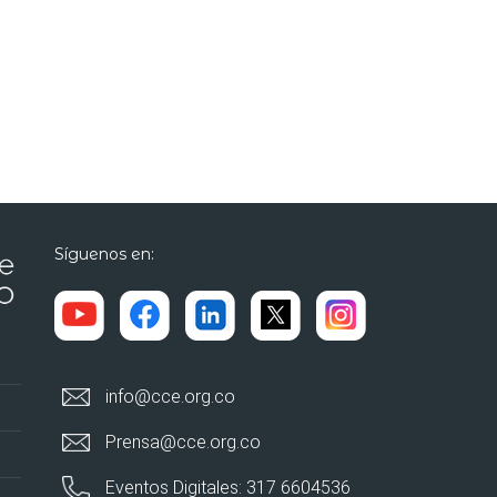
Síguenos en:
info@cce.org.co
Prensa@cce.org.co
Eventos Digitales: 317 6604536