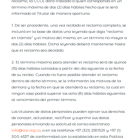
reclamo, la CCCE dará traslado a quien corresponda en un
término máximo de dos (2) días hábiles hecho que le será
informado al Titular de manera oportuna.
1. De ser procedente, una vez recibido el reclamo completo, se
incluirá en la base de datos una leyenda que diga “reclamo
en trámite” y el motivo del mismo, en un término no mayor a
dos (2) días hábiles. Dicha leyenda deberá mantenerse hasta
que el reclamo sea decidido.
2. El término máximo para atender el reclamo será de quince
(15) días hábiles contados a partir del día siguiente a la fecha
de su recibo. Cuando no fuere posible atender el reclamo
dentro de dicho término, se le informarán los motivos de la
demora y la fecha en que se atenderá su reclamo, la cual en
ningún caso podrá superar los ocho (8) días hábiles siguientes
al vencimiento del primer término.
Los titulares de datos personales pueden ejercer sus derechos
de conocer, actualizar, rectificar y suprimir sus datos
personales enviando su solicitud al correo electrónico
info@cce.org.co
, o en los teléfonos +57 (321) 2591329 y +57 (1)
300 4537 de conformidad con lo establecido en esta Política