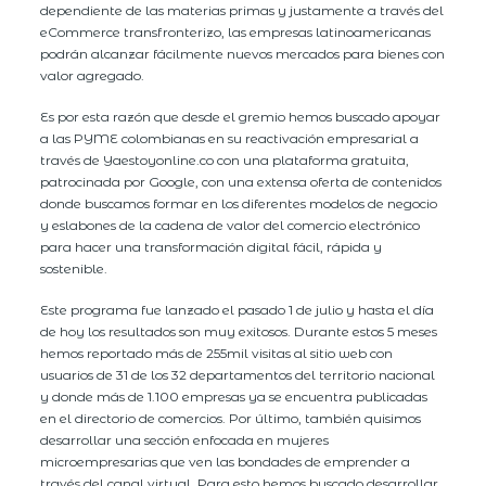
dependiente de las materias primas y justamente a través del
eCommerce transfronterizo, las empresas latinoamericanas
podrán alcanzar fácilmente nuevos mercados para bienes con
valor agregado.
Es por esta razón que desde el gremio hemos buscado apoyar
a las PYME colombianas en su reactivación empresarial a
través de Yaestoyonline.co con una plataforma gratuita,
patrocinada por Google, con una extensa oferta de contenidos
donde buscamos formar en los diferentes modelos de negocio
y eslabones de la cadena de valor del comercio electrónico
para hacer una transformación digital fácil, rápida y
sostenible.
Este programa fue lanzado el pasado 1 de julio y hasta el día
de hoy los resultados son muy exitosos. Durante estos 5 meses
hemos reportado más de 255mil visitas al sitio web con
usuarios de 31 de los 32 departamentos del territorio nacional
y donde más de 1.100 empresas ya se encuentra publicadas
en el directorio de comercios. Por último, también quisimos
desarrollar una sección enfocada en mujeres
microempresarias que ven las bondades de emprender a
través del canal virtual. Para esto hemos buscado desarrollar