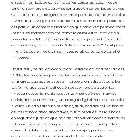
en las dinámicas de consumo de las personas, pasamos de
tener un comercio electronico centrado en categrías de bienes
suntuarios, realizado generalmente por una población de alto
nivel adquisitivo y en las ciudades mas densamente pobladas
del pais, a un comercio electrónico que cada vez permea todos
los niveles socioeconómicos, como lo demuestra la caída sin
precedentes del ticket promedio -el valor promedio de cada
compra- que, a principios de 2019 era cerca de $200 mil pesos
mientras que en los últimos meses se ubica cerca de los $110
mil pesos.
Hasta 2019, de acuerdo con la encuesta de calidad de vida del
DANE, las personas que acceden a comercio electrónico tienen
un ingreso que es tres veces el ingreso promedio del país. De
tal forma que esta masificación del comercio electrónico
implica necesariamente la desintermediación de muchas
actividades económicas y una mayor digitalización a todos los
niveles. En esta tarea no puedo dejar de destacar el valioso rol
de las economías colaborativas, que a pesar de las falencias
en seguridad jurídica que han definido su accionar durante los
últimos años, han entregado una contribución innegable al
desarrollo del comercio electrónico siempre poniendo en
contacto a la oferta y la demanda, llevándolo a la