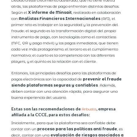
Debido a este crecimiento acelerado, que no tiene vuelta
atrás, las plataformas de pago enfrentan distintos desafíos.
Según el
X informe de Minsait
, realizado en colaboración
con
Analistas Financieros Internacionales
(AFI), el
primer reto es trabajar en la seguridad y la prevención del
fraude; el segundo es la transformación digital del propio
instrumento de pago, con tecnologías como el contactless
(NFC, QR y pago móvil) y los pagos inmediatos, que tienen
cada vez más protagonismo; el tercero es el cumplimiento
normativo; el cuarto es la competencia con los diferentes
players, y el quinto es la relación con el cliente.
Entonces, los principales desafíos para las plataformas de
pagos electrónicos son la capacidad de
prevenir el fraude
siendo plataformas seguras y confiables
. Además,
deben contar con una atención rápida, para asegurar una
buena experiencia del usuario.
Estas son las recomendaciones de
, empresa
Arbusta
afiliada a la CCCE, para estos desafíos:
Inicialmente, para que la plataforma sea confiable debe
contar con un
proceso para las políticas anti fraude
, es
decir, contar con una
evaluación de riesgos asociados a