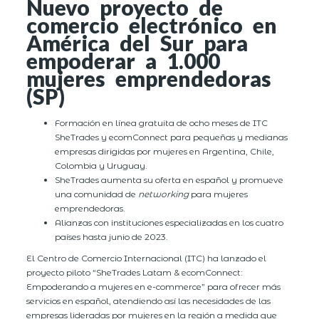
Nuevo proyecto de
comercio electrónico en
América del Sur para
empoderar a 1.000
mujeres emprendedoras
(SP)
Formación en línea gratuita de ocho meses de ITC
SheTrades y ecomConnect para pequeñas y medianas
empresas dirigidas por mujeres en Argentina, Chile,
Colombia y Uruguay.
SheTrades aumenta su oferta en español y promueve
una comunidad de
networking
para mujeres
emprendedoras.
Alianzas con instituciones especializadas en los cuatro
países hasta junio de 2023.
El Centro de Comercio Internacional (ITC) ha lanzado el
proyecto piloto “SheTrades Latam & ecomConnect:
Empoderando a mujeres en e-commerce” para ofrecer más
servicios en español, atendiendo así las necesidades de las
empresas lideradas por mujeres en la región a medida que