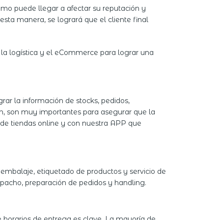
imo puede llegar a afectar su reputación y
esta manera, se logrará que el cliente final
e la logística y el eCommerce para lograr una
rar la información de stocks, pedidos,
ién, son muy importantes para asegurar que la
s de tiendas online y con nuestra APP que
mbalaje, etiquetado de productos y servicio de
spacho, preparación de pedidos y handling.
de horarios de entrega es clave. La mayoría de