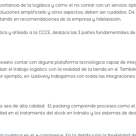
ortancia de la logística y cómo el no contar con un servicio ópt
oluciones simplificado y otros aspectos, deben ser cuidados. De 
tando en recomendaciones de la empresa y fidelización.
stica y afiliado a la CCCE, destaca las 3 partes fundamentales d
cesario contar con alguna plataforma tecnológica capaz de integ
an el trabajo logístico con la realidad de la tienda en sí. Tamb
Por ejemplo, en Welivery trabajamos con todas las integracione
sea de alta calidad. El packing comprende procesos como el e
ad en el tratamiento del stock en tránsito y los sistemas de de
a logística en el e-commerce. En la distribución la flexibilidad 