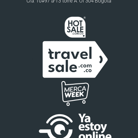
Cra. 10#97 a-13 torre A. Of 304 Bogotá