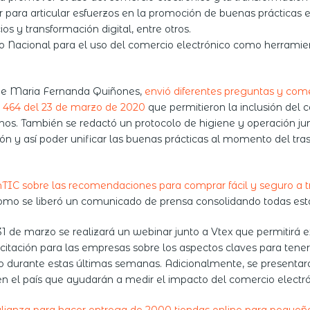
or para articular esfuerzos en la promoción de buenas prácticas
s y transformación digital, entre otros.
rno Nacional para el uso del comercio electrónico como herrami
de Maria Fernanda Quiñones,
envió diferentes preguntas y come
l 464 del 23 de marzo de 2020
que permitieron la inclusión del
os. También se redactó un protocolo de higiene y operación junto
ón y así poder unificar las buenas prácticas al momento del tra
TIC sobre las recomendaciones para comprar fácil y seguro a tr
 como se liberó un comunicado de prensa consolidando todas es
31 de marzo se realizará un webinar junto a Vtex que permitirá e
pacitación para las empresas sobre los aspectos claves para te
 durante estas últimas semanas. Adicionalmente, se presentará 
en el país que ayudarán a medir el impacto del comercio electr