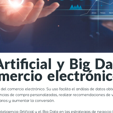
Artificial y Big D
mercio electróni
el comercio electrónico. Su uso facilita el análisis de datos obt
ncias de compra personalizadas, realizar recomendaciones de val
arios y aumentar la conversión.
ligencia Artificial y el Big Data en las estrategias de negocio 