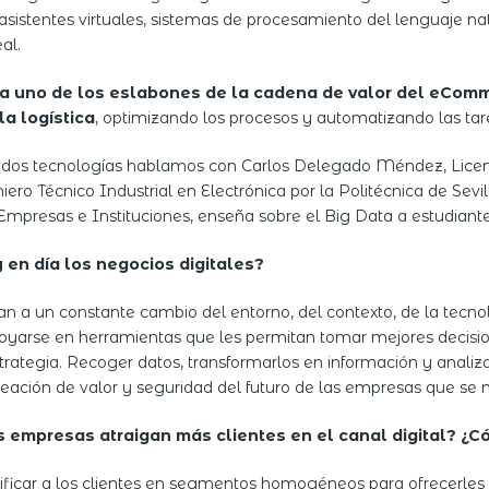
s asistentes virtuales, sistemas de procesamiento del lenguaje n
al.
uno de los eslabones de la cadena de valor del eCommer
la logística
, optimizando los procesos y automatizando las tar
 dos tecnologías hablamos con Carlos Delegado Méndez, Licen
ero Técnico Industrial en Electrónica por la Politécnica de Se
a Empresas e Instituciones, enseña sobre el Big Data a estudia
 en día los negocios digitales?
an a un constante cambio del entorno, del contexto, de la tecnolo
oyarse en herramientas que les permitan tomar mejores decision
rategia. Recoger datos, transformarlos en información y analizar
reación de valor y seguridad del futuro de las empresas que se 
s empresas atraigan más clientes en el canal digital? ¿
asificar a los clientes en segmentos homogéneos para ofrecerles