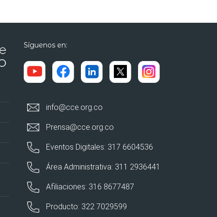
Síguenos en:
info@cce.org.co
Prensa@cce.org.co
Eventos Digitales: 317 6604536
Área Administrativa: 311 2936441
Afiliaciones: 316 8677487
Producto: 322 7029599