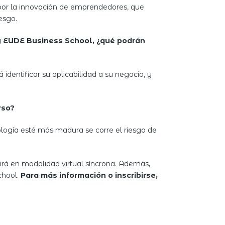
 por la innovación de emprendedores, que
esgo.
E y EUDE Business School, ¿qué podrán
identificar su aplicabilidad a su negocio, y
rso?
ología esté más madura se corre el riesgo de
rtirá en modalidad virtual síncrona. Además,
chool.
Para más información o inscribirse,