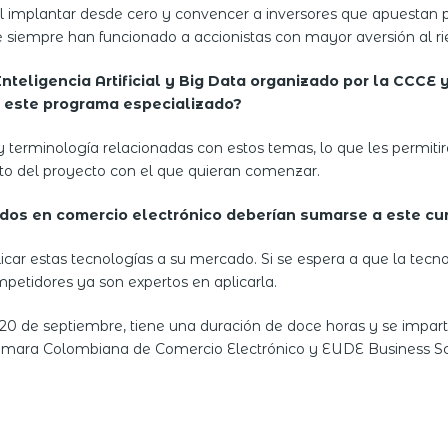
cil implantar desde cero y convencer a inversores que apuestan
siempre han funcionado a accionistas con mayor aversión al ri
 Inteligencia Artificial y Big Data organizado por la CCC
e este programa especializado?
 terminología relacionadas con estos temas, lo que les permitirá 
ento del proyecto con el que quieran comenzar.
ados en comercio electrónico deberían sumarse a este cu
ar estas tecnologías a su mercado. Si se espera a que la tecn
mpetidores ya son expertos en aplicarla.
 el 20 de septiembre, tiene una duración de doce horas y se impa
a Cámara Colombiana de Comercio Electrónico y EUDE Business S