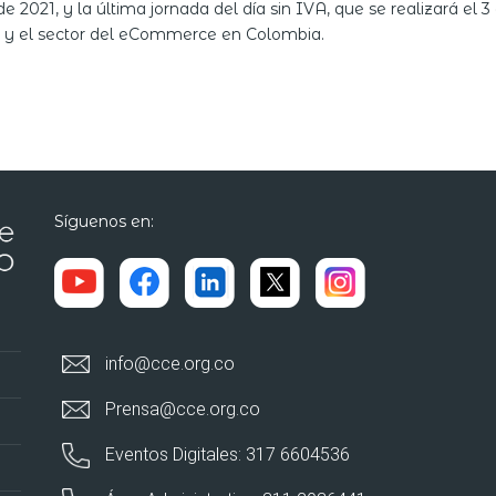
e 2021, y la última jornada del día sin IVA, que se realizará el 
 y el sector del eCommerce en Colombia.
Síguenos en:
info@cce.org.co
Prensa@cce.org.co
Eventos Digitales: 317 6604536