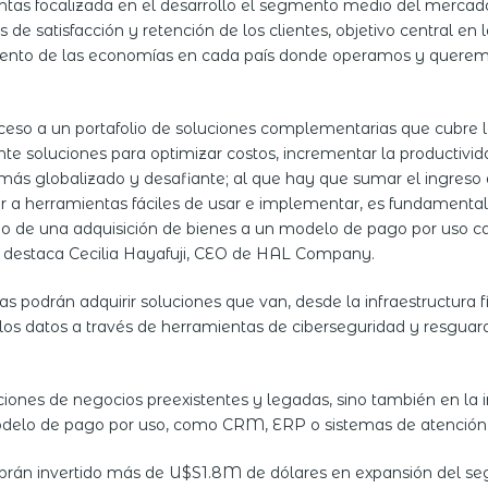
entas focalizada en el desarrollo el segmento medio del mercad
de satisfacción y retención de los clientes, objetivo central en
to de las economías en cada país donde operamos y queremos 
cceso a un portafolio de soluciones complementarias que cubre
te soluciones para optimizar costos, incrementar la productivid
más globalizado y desafiante; al que hay que sumar el ingreso
r a herramientas fáciles de usar e implementar, es fundamental
do de una adquisición de bienes a un modelo de pago por uso ca
, destaca Cecilia Hayafuji, CEO de HAL Company.
 podrán adquirir soluciones que van, desde la infraestructura f
 los datos a través de herramientas de ciberseguridad y resguard
caciones de negocios preexistentes y legadas, sino también en 
 modelo de pago por uso, como CRM, ERP o sistemas de atención 
brán invertido más de U$S1.8M de dólares en expansión del se