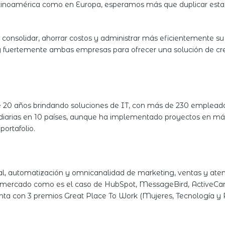
atinoamérica como en Europa, esperamos más que duplicar esta 
onsolidar, ahorrar costos y administrar más eficientemente su i
uy fuertemente ambas empresas para ofrecer una solución de cre
20 años brindando soluciones de IT, con más de 230 empleados,
sidiarias en 10 países, aunque ha implementado proyectos en má
ortafolio.
tal, automatización y omnicanalidad de marketing, ventas y at
el mercado como es el caso de HubSpot, MessageBird, ActiveCam
a con 3 premios Great Place To Work (Mujeres, Tecnología y P