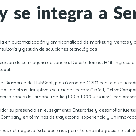
 se integra a Se
 en automatización y omnicanalidad de marketing, ventas y ate
sultoría y gestión de soluciones tecnológicas.
quisición de su mayoría accionaria. De esta forma, HAL ingresa 
lobal.
ner Diamante de HubSpot, plataforma de CRM con la que acred
ocios de otras disruptivas soluciones como: AirCall, ActiveCam
ganizaciones de tamaño medio (100 a 1000 usuarios), con prese
idar su presencia en el segmento Enterprise y desarrollar fue
Company en términos de trayectoria, experiencia y un innovador
s del negocio. Este paso nos permite una integración total de