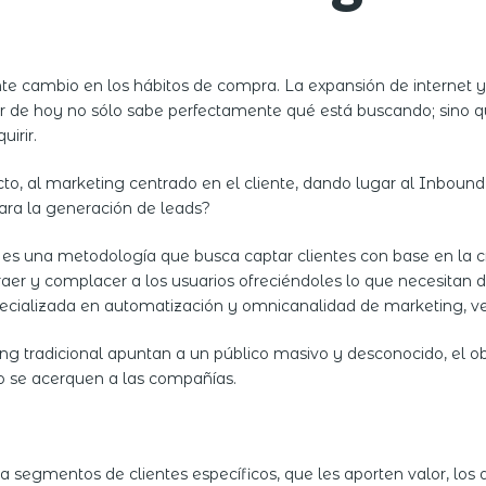
e cambio en los hábitos de compra. La expansión de internet y 
dor de hoy no sólo sabe perfectamente qué está buscando; sino
irir.
to, al marketing centrado en el cliente, dando lugar al Inboun
ara la generación de leads?
s una metodología que busca captar clientes con base en la cr
er y complacer a los usuarios ofreciéndoles lo que necesitan de
ializada en automatización y omnicanalidad de marketing, vent
g tradicional apuntan a un público masivo y desconocido, el obj
o se acerquen a las compañías.
 a segmentos de clientes específicos, que les aporten valor, lo