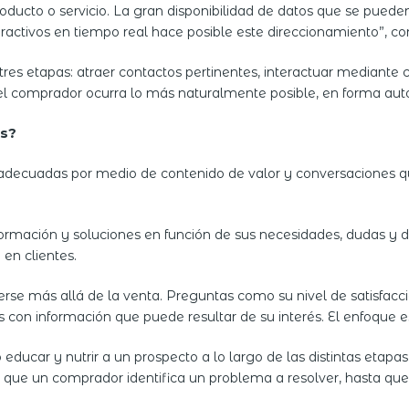
roducto o servicio. La gran disponibilidad de datos que se puede
interactivos en tiempo real hace posible este direccionamiento”, 
es etapas: atraer contactos pertinentes, interactuar mediante c
 del comprador ocurra lo más naturalmente posible, en forma auto
as?
s adecuadas por medio de contenido de valor y conversaciones 
formación y soluciones en función de sus necesidades, dudas y des
 en clientes.
derse más allá de la venta. Preguntas como su nivel de satisfacci
on información que puede resultar de su interés. El enfoque es 
car y nutrir a un prospecto a lo largo de las distintas etapas 
ue un comprador identifica un problema a resolver, hasta que 