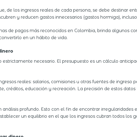
, de los ingresos reales de cada persona, se debe destinar entre
scubren y reducen gastos innecesarios (gastos hormiga), inclus
temas de pagos más reconocidos en Colombia, brinda algunos co
onvertirlo en un hábito de vida.
dinero
 estrictamente necesario. El presupuesto es un cálculo anticipa
ngresos reales: salarios, comisiones u otras fuentes de ingreso 
rte, créditos, educación y recreación. La precisión de estos datos
análisis profundo. Esto con el fin de encontrar irregularidades 
 establecer un equilibrio en el que los ingresos cubran todos lo
rar dinero