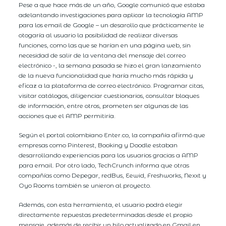
Pese a que hace más de un año, Google comunicó que estaba
adelantando investigaciones para aplicar la tecnología AMP
para los email de Google – un desarollo que prácticamente le
otogaría al usuario la posibilidad de realizar diversas
funciones, como las que se harían en una página web, sin
necesidad de salir de la ventana del mensaje del correo
electrónico -, la semana pasada se hizo el gran lanzamiento
de la nueva funcionalidad que haría mucho más rápida y
eficaz a la plataforma de correo electrónico. Programar citas,
visitar catálogos, diligenciar cuestionarios, consultar bloques
de información, entre otros, prometen ser algunas de las
acciones que el AMP permitiría.
Según el portal colombiano Enter.co, la compañía afirmó que
empresas como Pinterest, Booking y Doodle estaban
desarrollando experiencias para los usuarios gracias a AMP
para email. Por otro lado, TechCrunch informa que otras
compañías como Depegar, redBus, Eewid, Freshworks, Nexxt y
Oyo Rooms también se unieron al proyecto.
Además, con esta herramienta, el usuario podrá elegir
directamente repuestas predeterminadas desde el propio
mensaje, además de recibir un hilo actualizado en Gmail en