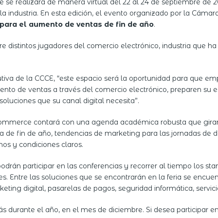
se realizará de manera virtual del 22 al 24 de septiembre de 2
a industria. En esta edición, el evento organizado por la Cáma
 para el aumento de ventas de fin de año
.
ntre distintos jugadores del comercio electrónico, industria que 
tiva de la CCCE, “este espacio será la oportunidad para que e
nto de ventas a través del comercio electrónico, preparen su
oluciones que su canal digital necesita”.
mmerce contará con una agenda académica robusta que girará e
e fin de año, tendencias de marketing para las jornadas de de
nos y condiciones claros.
 podrán participar en las conferencias y recorrer al tiempo los sta
es. Entre las soluciones que se encontrarán en la feria se encu
rketing digital, pasarelas de pagos, seguridad informática, servic
s durante el año, en el mes de diciembre. Si desea participar en