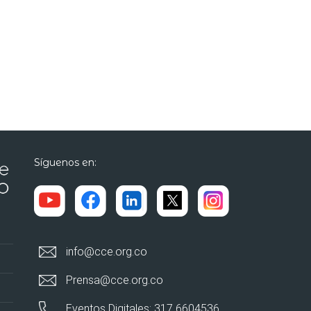
Síguenos en:
info@cce.org.co
Prensa@cce.org.co
Eventos Digitales: 317 6604536