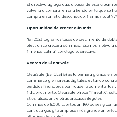
El directivo agregó que, a pesar de este crecimie
volvería a comprar en una tienda en la que se hub
compra en un sitio desconocido. Asimismo, el 77
Oportunidad de crecer aún más
“En 2023 logramos tasas de crecimiento de doble 
electrónico crecerá aún más… Eso nos motiva a s
América Latina” concluyó el directivo.
Acerca de ClearSale
ClearSale (B3: CLSA3) es la primera y única emp
commerce y empresas digitales, evitando contraca
pérdidas financieras por fraude, a aumentar las ven
Adicionalmente, ClearSale ofrece “Threat X”, soft
sitios falsos, entre otras prácticas ilegales.
Con más de 6,000 clientes en 160 países y con u
contracargos y la empresa más grande en enfocar
https://es.clear.sale/