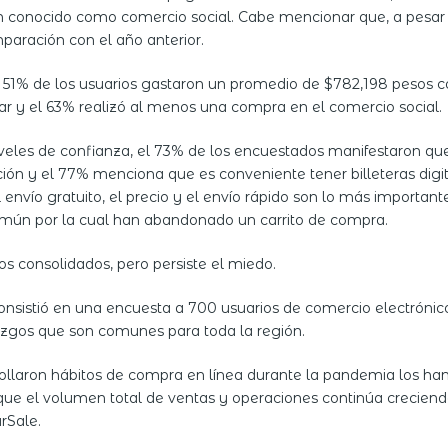
én conocido como comercio social. Cabe mencionar que, a pesar 
paración con el año anterior.
el 51% de los usuarios gastaron un promedio de $782,198 pesos 
r y el 63% realizó al menos una compra en el comercio social.
 niveles de confianza, el 73% de los encuestados manifestaron 
pción y el 77% menciona que es conveniente tener billeteras digi
nvío gratuito, el precio y el envío rápido son lo más importante 
omún por la cual han abandonado un carrito de compra.
os consolidados, pero persiste el miedo.
 consistió en una encuesta a 700 usuarios de comercio electrón
lazgos que son comunes para toda la región.
rollaron hábitos de compra en línea durante la pandemia los h
que el volumen total de ventas y operaciones continúa creciendo 
rSale.