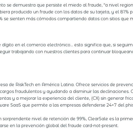
nto se demuestra que persiste el miedo al fraude, “a nivel regi
iera producido un fraude con los datos de su tarjeta, y el 81% p
% se sienten más cómodos compartiendo datos con sitios que mu
dígito en el comercio electrónico… esto significa que, si seguim
eguir trabajando con nuestros clientes para continuar bloquea
resa de RiskTech en América Latina. Ofrece servicios de preven
rgos fraudulentos y ayudando a disminuir las declinaciones. Co
tas y a mejorar la experiencia del cliente, (CX) sin generar fricc
ware SaaS que permite a las empresas defenderse 24×7 del phishin
n sorprendente nivel de retención de 99%, ClearSale es la prim
se en la prevención global del fraude card-not-present.