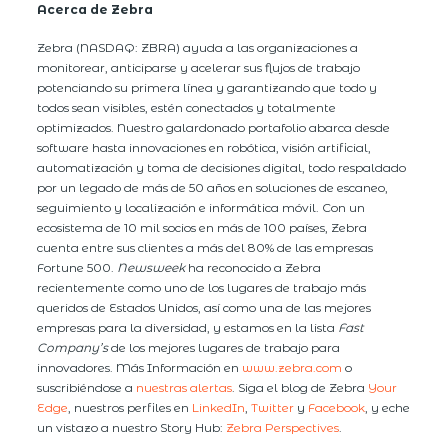
Acerca de Zebra
Zebra (NASDAQ: ZBRA) ayuda a las organizaciones a
monitorear, anticiparse y acelerar sus flujos de trabajo
potenciando su primera línea y garantizando que todo y
todos sean visibles, estén conectados y totalmente
optimizados. Nuestro galardonado portafolio abarca desde
software hasta innovaciones en robótica, visión artificial,
automatización y toma de decisiones digital, todo respaldado
por un legado de más de 50 años en soluciones de escaneo,
seguimiento y localización e informática móvil. Con un
ecosistema de 10 mil socios en más de 100 países, Zebra
cuenta entre sus clientes a más del 80% de las empresas
Fortune 500.
Newsweek
ha reconocido a Zebra
recientemente como uno de los lugares de trabajo más
queridos de Estados Unidos, así como una de las mejores
empresas para la diversidad, y estamos en la lista
Fast
Company’s
de los mejores lugares de trabajo para
innovadores. Más Información en
www.zebra.com
o
suscribiéndose a
nuestras alertas
. Siga el blog de Zebra
Your
Edge
, nuestros perfiles en
LinkedIn
,
Twitter
y
Facebook
, y eche
un vistazo a nuestro Story Hub:
Zebra Perspectives
.