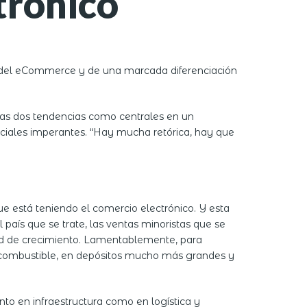
trónico
án del eCommerce y de una marcada diferenciación
stas dos tendencias como centrales en un
rciales imperantes. “Hay mucha retórica, hay que
ue está teniendo el comercio electrónico. Y esta
aís que se trate, las ventas minoristas que se
ad de crecimiento. Lamentablemente, para
de combustible, en depósitos mucho más grandes y
to en infraestructura como en logística y