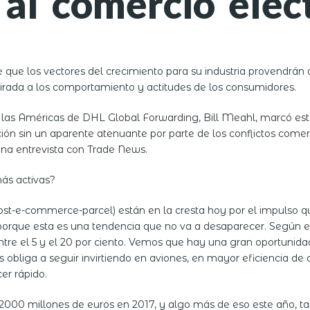
al comercio elec
 que los vectores del crecimiento para su industria provendr
mirada a los comportamiento y actitudes de los consumidores.
ara las Américas de DHL Global Forwarding, Bill Meahl, marcó e
ión sin un aparente atenuante por parte de los conflictos come
una entrevista con Trade News.
ás activas?
(post-e-commerce-parcel) están en la cresta hoy por el impulso q
rque esta es una tendencia que no va a desaparecer. Según el p
tre el 5 y el 20 por ciento. Vemos que hay una gran oportunid
s obliga a seguir invirtiendo en aviones, en mayor eficiencia 
er rápido.
000 millones de euros en 2017, y algo más de eso este año, tan