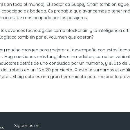
es en todo el mundo). El sector de Supply Chain también sigue
n capacidad de bodega. Es probable que avancemos a tener más 
ciales fue más ocupada por los pasajeros.
los avances tecnológicos como blockchain y la inteligencia art
ogística también por el volumen que operan?
hay mucho margen para mejorar el desempeño con estas tecnolo
r. Hay cuestiones más tangibles e inmediatas, como los vehícu
onductores detrás de uno conducido por un humano, y el uso de 
del trabajo en un 15 a 20 por ciento. A esto le sumamos el aná
 fletes. El big data es una gran herramienta para mejorar la previ
Síguenos en: