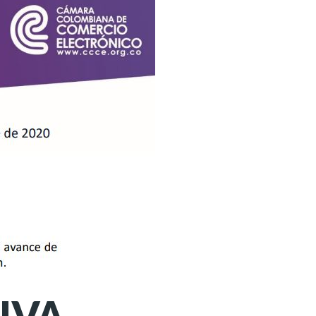
 IVA –