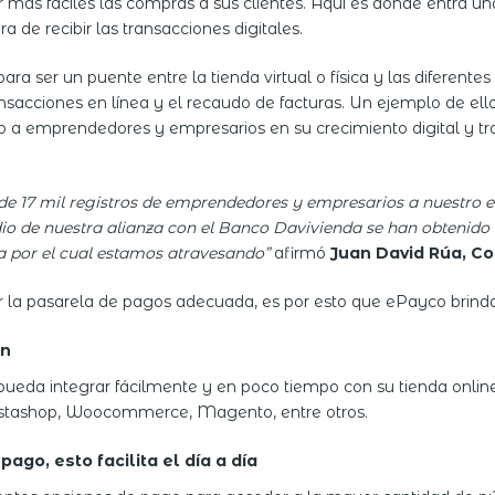
er más fáciles las compras a sus clientes. Aquí es donde entra 
a de recibir las transacciones digitales.
a ser un puente entre la tienda virtual o física y las diferentes 
 transacciones en línea y el recaudo de facturas. Un ejemplo de
 a emprendedores y empresarios en su crecimiento digital y tra
e 17 mil registros de emprendedores y empresarios a nuestro e
 de nuestra alianza con el Banco Davivienda se han obtenido má
a por el cual estamos atravesando”
afirmó
Juan David Rúa, C
 la pasarela de pagos adecuada, es por esto que ePayco brinda
ón
ueda integrar fácilmente y en poco tiempo con su tienda online,
stashop, Woocommerce, Magento, entre otros.
go, esto facilita el día a día