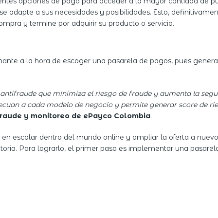
entes opciones de pago para acceder a la mayor cantidad de púb
 se adapte a sus necesidades y posibilidades. Esto, definitivame
ompra y termine por adquirir su producto o servicio.
nante a la hora de escoger una pasarela de pagos, pues genera c
ntifraude que minimiza el riesgo de fraude y aumenta la segur
adecuan a cada modelo de negocio y permite generar score de rie
 fraude y monitoreo de ePayco Colombia
.
en escalar dentro del mundo online y ampliar la oferta a nuevo
ctoria. Para lograrlo, el primer paso es implementar una pasare