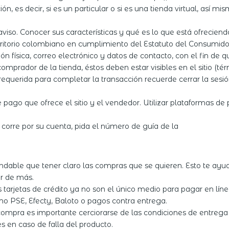
ión, es decir, si es un particular o si es una tienda virtual, así
aviso. Conocer sus características y qué es lo que está ofrecien
rritorio colombiano en cumplimiento del Estatuto del Consumido
ón física, correo electrónico y datos de contacto, con el fin de qu
mprador de la tienda, éstos deben estar visibles en el sitio (tér
 requerida para completar la transacción recuerde cerrar la sesió
pago que ofrece el sitio y el vendedor. Utilizar plataformas de p
o corre por su cuenta, pida el número de guía de la
able que tener claro las compras que se quieren. Esto te ayuda
r de más.
s tarjetas de crédito ya no son el único medio para pagar en lí
o PSE, Efecty, Baloto o pagos contra entrega.
 compra es importante cerciorarse de las condiciones de entrega
s en caso de falla del producto.