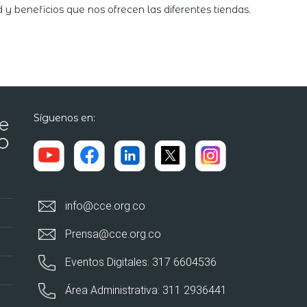
d y beneficios que nos ofrecen las diferentes tiendas.
Síguenos en:
info@cce.org.co
Prensa@cce.org.co
Eventos Digitales: 317 6604536
Área Administrativa: 311 2936441