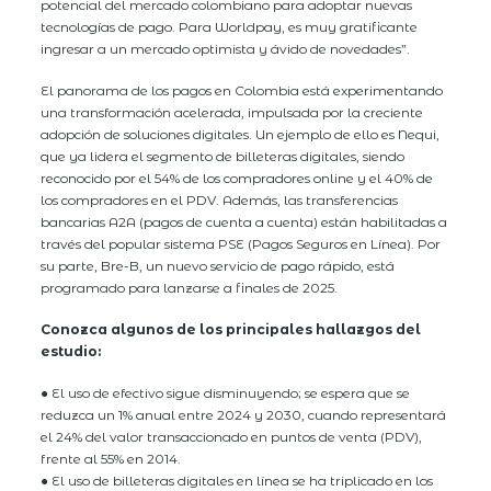
potencial del mercado colombiano para adoptar nuevas
tecnologías de pago. Para Worldpay, es muy gratificante
ingresar a un mercado optimista y ávido de novedades”.
El panorama de los pagos en Colombia está experimentando
una transformación acelerada, impulsada por la creciente
adopción de soluciones digitales. Un ejemplo de ello es Nequi,
que ya lidera el segmento de billeteras digitales, siendo
reconocido por el 54% de los compradores online y el 40% de
los compradores en el PDV. Además, las transferencias
bancarias A2A (pagos de cuenta a cuenta) están habilitadas a
través del popular sistema PSE (Pagos Seguros en Línea). Por
su parte, Bre-B, un nuevo servicio de pago rápido, está
programado para lanzarse a finales de 2025.
Conozca algunos de los principales hallazgos del
estudio:
● El uso de efectivo sigue disminuyendo; se espera que se
reduzca un 1% anual entre 2024 y 2030, cuando representará
el 24% del valor transaccionado en puntos de venta (PDV),
frente al 55% en 2014.
● El uso de billeteras digitales en línea se ha triplicado en los