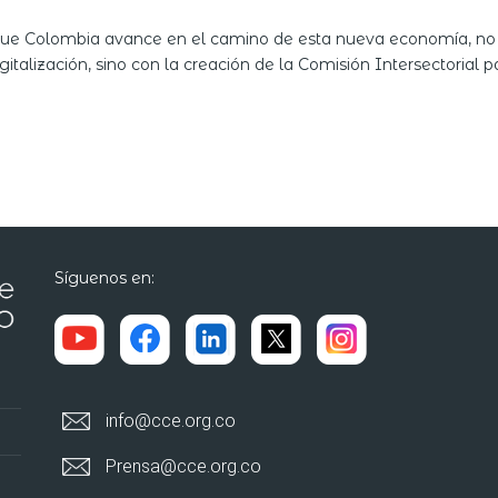
 que Colombia avance en el camino de esta nueva economía, no s
gitalización, sino con la creación de la Comisión Intersectorial
Síguenos en:
info@cce.org.co
Prensa@cce.org.co