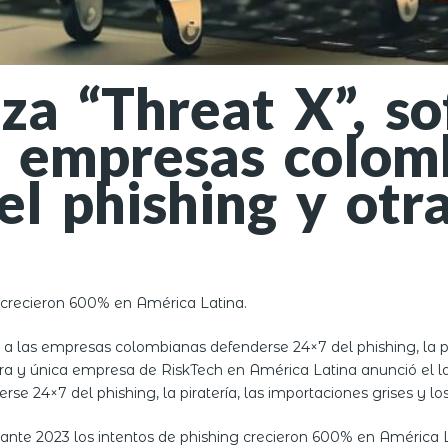
nza “Threat X”, s
s empresas colom
el phishing y ot
g crecieron 600% en América Latina.
a las empresas colombianas defenderse 24×7 del phishing, la pirat
era y única empresa de RiskTech en América Latina anunció el 
24×7 del phishing, la piratería, las importaciones grises y los si
nte 2023 los intentos de phishing crecieron 600% en América La