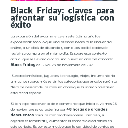
Black Friday: claves para
afrontar su logística con
éxito
La expansión del e-commerce en este último año fue
exponencial: todo lo que una persona necesita lo encuentra
online, a un click de distancia y con altas posibilidades de
recibir su compra en el mismo día. Es sobre este contexto
actual que se llevará a cabo una nueva edición del conocido
Black Friday
del 26 al 28 de noviembre de 2021.
Electrodomésticos, juguetes, tecnología, viajes, indumentaria
y muchos rubros más serán las categorías que encabezarán la
“lista de deseos” de los consumidores que buscarán ofertas en
esta fecha especial.
El tan esperado evento de e-commerce que inicia el viernes 26
de noviembre se caracteriza por
48 horas de grandes
descuentos
para los compradores online. También, su
objetivo es fomentar y aumentar el comercio electrónico en
este periodo. Es por este motivo que la cantidad de ventas de