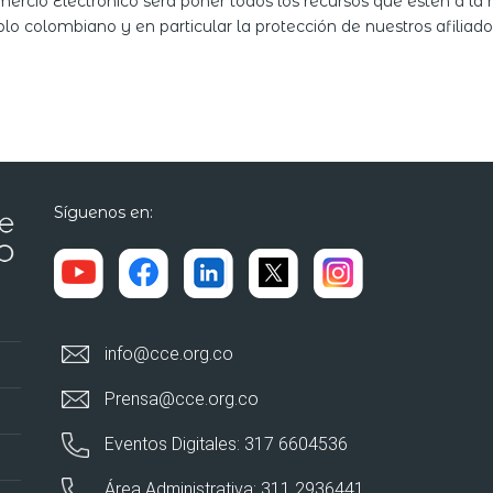
cio Electrónico será poner todos los recursos que estén a la 
o colombiano y en particular la protección de nuestros afiliado
Síguenos en:
info@cce.org.co
Prensa@cce.org.co
Eventos Digitales: 317 6604536
Área Administrativa: 311 2936441