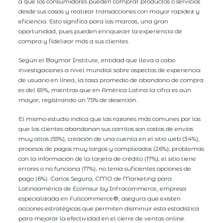
a que los consumidores pueden comprar productos o servicios
desde sus casas y realizar transacciones con mayor rapidez y
eficiencia. Esto significa para las marcas, una gran
oportunidad, pues pueden enriquecer la experiencia de
compra y fidelizar más a sus clientes.
Según el Baymar Institute, entidad que lleva a cabo
investigaciones a nivel mundial sobre aspectos de experiencia
de usuario en línea, la tasa promedio de abandono de compra
es del 69%, mientras que en América Latina la cifra es aún
mayor, registrando un 75% de deserción.
El mismo estudio indica que las razones más comunes por las
que los clientes abandonan sus carritos son costos de envíos
muy altos (55%), creación de una cuenta en el sitio web (34%),
procesos de pagos muy largos y complicados (26%); problemas
con la información de la tarjeta de crédito (17%); el sitio tiene
errores o no funciona (17%); no tenía suficientes opciones de
pago (6%). Carlos Segura, CMO de Marketing para
Latinoamérica de Ecomsur by Infracommerce, empresa
especializada en Fullcommerce®, asegura que existen
acciones estratégicas que permiten disminuir esta estadística
para mejorar la efectividad en el cierre de ventas online.